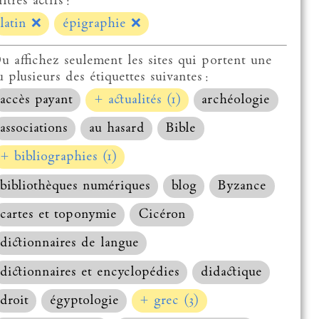
ltres actifs :
latin
❌
épigraphie
❌
u affichez seulement les sites qui portent une
u plusieurs des étiquettes suivantes :
accès payant
+ actualités (1)
archéologie
associations
au hasard
Bible
+ bibliographies (1)
bibliothèques numériques
blog
Byzance
cartes et toponymie
Cicéron
dictionnaires de langue
dictionnaires et encyclopédies
didactique
droit
égyptologie
+ grec (3)