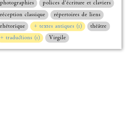
photographies
polices d’écriture et claviers
réception classique
répertoires de liens
rhétorique
+ textes antiques (1)
théâtre
+ traductions (1)
Virgile