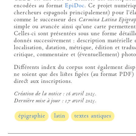
encodées au format
EpiDoc
. Ce projet numériqu
chercheurs espagnols principalement) pour l’é
comme le successeur des
Carmina Latina Epigrap
simple ou avancée ainsi qu’une carte permettent 
Celles-ci sont présentées sous une forme détaillé
donnés successivement : description matérielle et
localisation, datation, métrique, édition et trad
critique, commentaire et (éventuellement) photo
Différents index du corpus sont également dispo
ne soient que des listes figées (au format PDF) 
direct aux inscriptions.
Création de la notice :
16 avril 2025.
Dernière mise à jour :
17 avril 2025.
épigraphie
latin
textes antiques