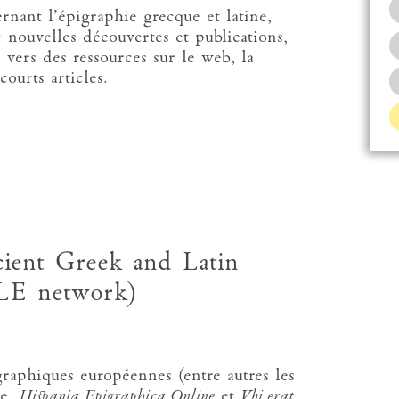
nant l’épigraphie grecque et latine,
e nouvelles découvertes et publications,
 vers des ressources sur le web, la
ourts articles.
ient Greek and Latin
LE network)
graphiques européennes (entre autres les
me,
Hispania Epigraphica Online
et
Vbi erat