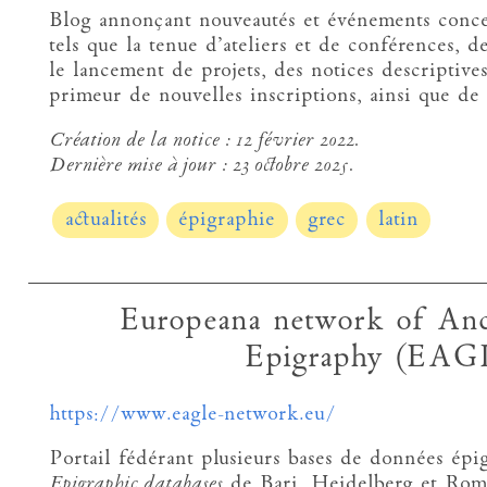
Blog annonçant nouveautés et événements concer
tels que la tenue d’ateliers et de conférences, d
le lancement de projets, des notices descriptives
primeur de nouvelles inscriptions, ainsi que de c
Création de la notice :
12 février 2022.
Dernière mise à jour :
23 octobre 2025.
actualités
épigraphie
grec
latin
Europeana network of Anc
Epigraphy (EAG
https://www.eagle-network.eu/
Portail fédérant plusieurs bases de données épi
Epigraphic databases
de Bari, Heidelberg et Ro