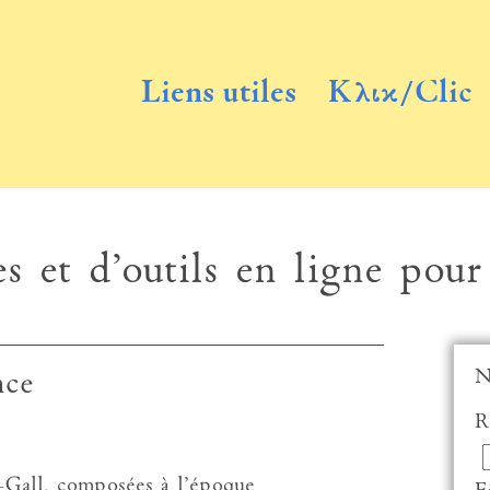
Liens utiles
Κλικ/Clic
s et d’outils en ligne pour
N
nce
R
-Gall, composées à l’époque