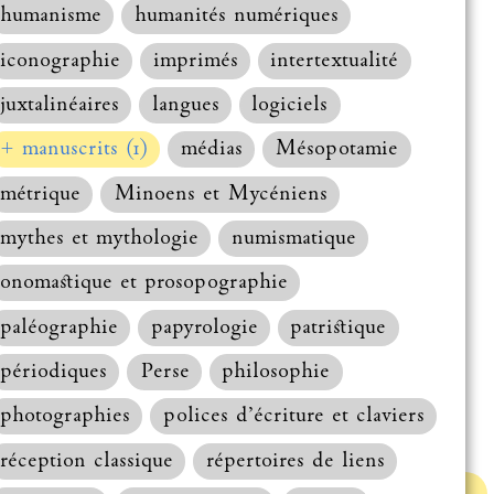
humanisme
humanités numériques
iconographie
imprimés
intertextualité
juxtalinéaires
langues
logiciels
+ manuscrits (1)
médias
Mésopotamie
métrique
Minoens et Mycéniens
mythes et mythologie
numismatique
onomastique et prosopographie
paléographie
papyrologie
patristique
périodiques
Perse
philosophie
photographies
polices d’écriture et claviers
réception classique
répertoires de liens
Haut de la