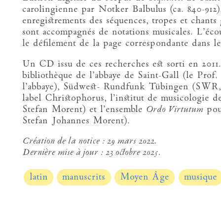
carolingienne par Notker Balbulus (ca. 840-912
enregistrements des séquences, tropes et chants 
sont accompagnés de notations musicales. L’éco
le défilement de la page correspondante dans l
Un CD issu de ces recherches est sorti en 2011.
bibliothèque de l’abbaye de Saint-Gall (le Prof
l’abbaye), Südwest- Rundfunk Tübingen (SWR,
label Christophorus, l’institut de musicologie 
Stefan Morent) et l’ensemble
Ordo Virtutum
pou
Stefan Johannes Morent).
Création de la notice :
29 mars 2022.
Dernière mise à jour :
23 octobre 2025.
latin
manuscrits
Moyen Âge
musique