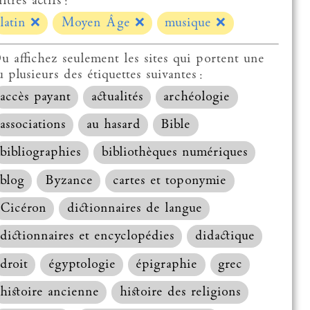
ltres actifs :
latin
❌
Moyen Âge
❌
musique
❌
u affichez seulement les sites qui portent une
u plusieurs des étiquettes suivantes :
accès payant
actualités
archéologie
associations
au hasard
Bible
bibliographies
bibliothèques numériques
blog
Byzance
cartes et toponymie
Cicéron
dictionnaires de langue
dictionnaires et encyclopédies
didactique
droit
égyptologie
épigraphie
grec
histoire ancienne
histoire des religions