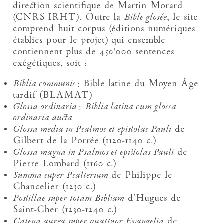
direction scientifique de Martin Morard
(CNRS-IRHT). Outre la
Bible glosée
, le site
comprend huit corpus (éditions numériques
établies pour le projet) qui ensemble
contiennent plus de 450'000 sentences
exégétiques, soit :
Biblia communis
: Bible latine du Moyen Âge
tardif (BLAMAT)
Glossa ordinaria
:
Biblia latina cum glossa
ordinaria aucta
Glossa media in Psalmos et epistolas Pauli
de
Gilbert de la Porrée (1120-1140 c.)
Glossa magna in Psalmos et epistolas Pauli
de
Pierre Lombard (1160 c.)
Summa super Psalterium
de Philippe le
Chancelier (1230 c.)
Postillae super totam Bibliam
d’Hugues de
Saint-Cher (1230-1240 c.)
Catena aurea super quattuor Evangelia
de