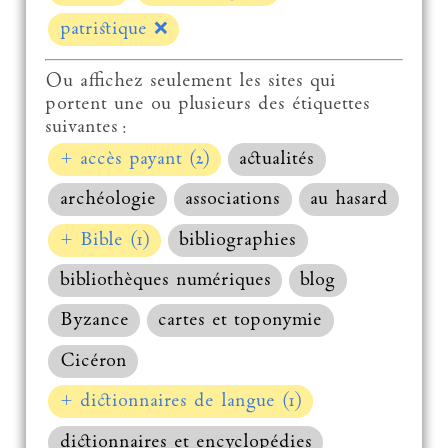
patristique
❌
Ou affichez seulement les sites qui
portent une ou plusieurs des étiquettes
suivantes :
+ accès payant (2)
actualités
archéologie
associations
au hasard
+ Bible (1)
bibliographies
bibliothèques numériques
blog
Byzance
cartes et toponymie
Cicéron
+ dictionnaires de langue (1)
dictionnaires et encyclopédies