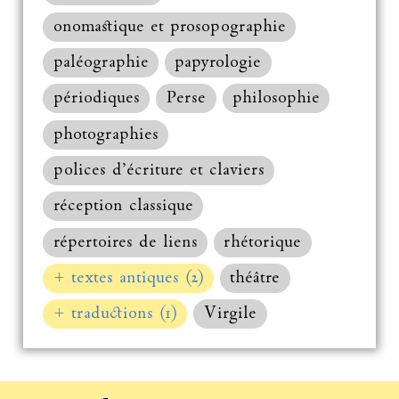
onomastique et prosopographie
paléographie
papyrologie
périodiques
Perse
philosophie
photographies
polices d’écriture et claviers
réception classique
répertoires de liens
rhétorique
+ textes antiques (2)
théâtre
+ traductions (1)
Virgile