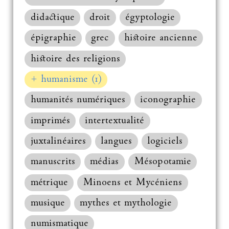
didactique
droit
égyptologie
épigraphie
grec
histoire ancienne
histoire des religions
+ humanisme (1)
humanités numériques
iconographie
imprimés
intertextualité
juxtalinéaires
langues
logiciels
manuscrits
médias
Mésopotamie
métrique
Minoens et Mycéniens
musique
mythes et mythologie
numismatique