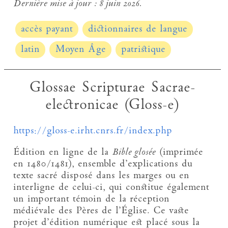
Dernière mise à jour :
8 juin 2026.
accès payant
dictionnaires de langue
latin
Moyen Âge
patristique
Glossae Scripturae Sacrae-
electronicae (Gloss-e)
https://gloss-e.irht.cnrs.fr/index.php
Édition en ligne de la
Bible glosée
(imprimée
en 1480/1481), ensemble d’explications du
texte sacré disposé dans les marges ou en
interligne de celui-ci, qui constitue également
un important témoin de la réception
médiévale des Pères de l’Église. Ce vaste
projet d’édition numérique est placé sous la