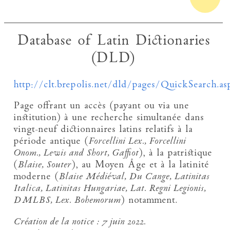
Database of Latin Dictionaries
(DLD)
http://clt.brepolis.net/dld/pages/QuickSearch.as
Page offrant un accès (payant ou via une
institution) à une recherche simultanée dans
vingt-neuf dictionnaires latins relatifs à la
période antique (
Forcellini Lex., Forcellini
Onom., Lewis and Short, Gaffiot
), à la patristique
(
Blaise, Souter
), au Moyen Âge et à la latinité
moderne (
Blaise Médiéval, Du Cange, Latinitas
Italica, Latinitas Hungariae, Lat. Regni Legionis,
DMLBS, Lex. Bohemorum
) notamment.
Création de la notice :
7 juin 2022.