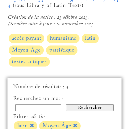
4
(sous Library of Latin Texts)
Création de la notice :
23 octobre 2023.
Dernière mise à jour :
10 novembre 2025.
accès payant
humanisme
latin
Moyen Âge
patristique
textes antiques
Nombre de résultats : 3
Recherchez un mot :
Filtres actifs :
latin
❌
Moyen Âge
❌