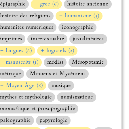
épigraphie
+ grec (6)
histoire ancienne
histoire des religions
+ humanisme (3)
humanités numériques
iconographie
imprimés
intertextualité
juxtalinéaires
+ langues (6)
+ logiciels (2)
+ manuscrits (1)
médias
Mésopotamie
métrique
Minoens et Mycéniens
+ Moyen Âge (8)
musique
mythes et mythologie
numismatique
onomastique et prosopographie
paléographie
papyrologie