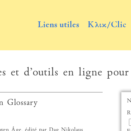
Liens utiles
Κλικ/Clic
s et d’outils en ligne pour
N
n Glossary
R
Moyen Âge, édité par Dag Nikolaus