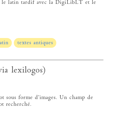
le latin tardif avec la DigiLibLT et le
atin
textes antiques
via lexilogos)
fiot sous forme d’images. Un champ de
ot recherché.