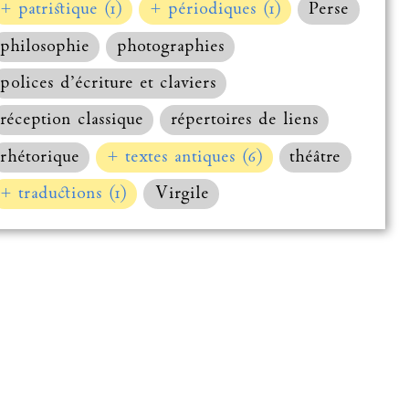
+ patristique (1)
+ périodiques (1)
Perse
philosophie
photographies
polices d’écriture et claviers
réception classique
répertoires de liens
rhétorique
+ textes antiques (6)
théâtre
+ traductions (1)
Virgile