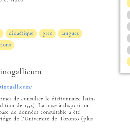
o et vidéo.
e
didactique
grec
langues
tions
inogallicum
atinogallicum/
rmet de consulter le dictionnaire latin-
dition de 1552). La mise à disposition
base de données consultable a été
idge de l'Université de Toronto (plus