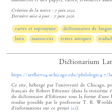
manuscrits et des papyri, cartes, ressources audi
Création de la notice :
7 juin 2022.
Dernière mise à jour :
7 juin 2026.
cartes et toponymie
dictionnaires de langu
latin
manuscrits
textes antiques
traduc
Dictionarium Lat
https://artflsrv04.uchicago.edu/philologic4.7/l
Ce site, hébergé par l’université de Chicago, pe
français de Robert Estienne (dans la troisième é
du dictionnaire d'Estienne sous la forme d'une 
rendue possible par le professeur T. R. Wooldr
d'informations sur ce projet
ici
).