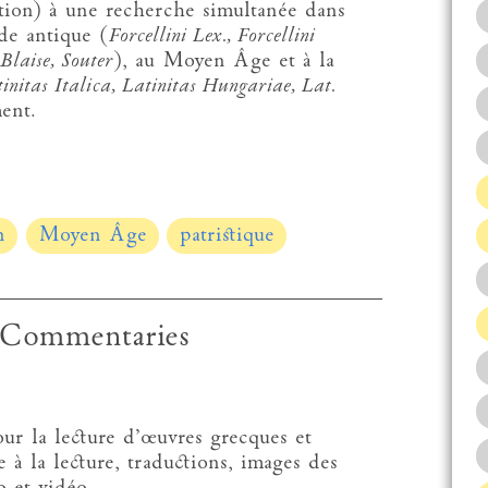
ution) à une recherche simultanée dans
ode antique (
Forcellini Lex., Forcellini
Blaise, Souter
), au Moyen Âge et à la
nitas Italica, Latinitas Hungariae, Lat.
ent.
n
Moyen Âge
patristique
 Commentaries
our la lecture d’œuvres grecques et
e à la lecture, traductions, images des