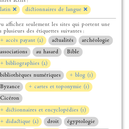
ltres actifs :
latin
❌
dictionnaires de langue
❌
u affichez seulement les sites qui portent une
u plusieurs des étiquettes suivantes :
+ accès payant (2)
actualités
archéologie
associations
au hasard
Bible
+ bibliographies (2)
bibliothèques numériques
+ blog (1)
Byzance
+ cartes et toponymie (1)
Cicéron
+ dictionnaires et encyclopédies (1)
+ didactique (2)
droit
égyptologie