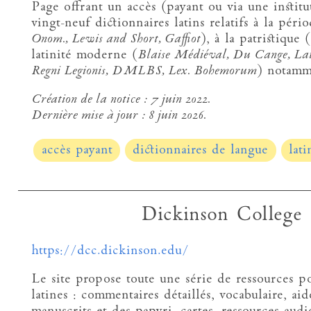
Page offrant un accès (payant ou via une instit
vingt-neuf dictionnaires latins relatifs à la péri
Onom., Lewis and Short, Gaffiot
), à la patristique (
latinité moderne (
Blaise Médiéval, Du Cange, Lati
Regni Legionis, DMLBS, Lex. Bohemorum
) notamm
Création de la notice :
7 juin 2022.
Dernière mise à jour :
8 juin 2026.
accès payant
dictionnaires de langue
lati
Dickinson College
https://dcc.dickinson.edu/
Le site propose toute une série de ressources p
latines : commentaires détaillés, vocabulaire, aid