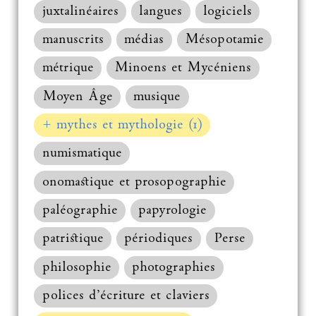
juxtalinéaires
langues
logiciels
manuscrits
médias
Mésopotamie
métrique
Minoens et Mycéniens
Moyen Âge
musique
+ mythes et mythologie (1)
numismatique
onomastique et prosopographie
paléographie
papyrologie
patristique
périodiques
Perse
philosophie
photographies
polices d’écriture et claviers