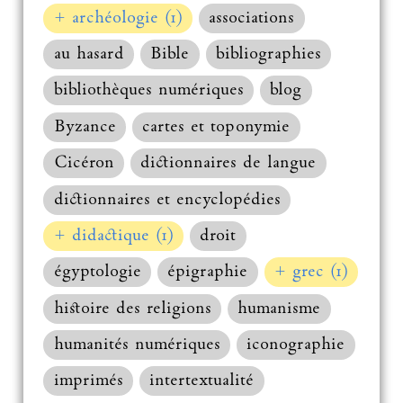
+ archéologie (1)
associations
au hasard
Bible
bibliographies
bibliothèques numériques
blog
Byzance
cartes et toponymie
Cicéron
dictionnaires de langue
dictionnaires et encyclopédies
+ didactique (1)
droit
égyptologie
épigraphie
+ grec (1)
histoire des religions
humanisme
humanités numériques
iconographie
imprimés
intertextualité