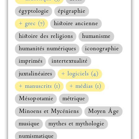
égyptologie
épigraphie
+ grec (7)
histoire ancienne
histoire des religions
humanisme
humanités numériques
iconographie
imprimés
intertextualité
juxtalinéaires
+ logiciels (4)
+ manuscrits (1)
+ médias (1)
Mésopotamie
métrique
Minoens et Mycéniens
Moyen Âge
musique
mythes et mythologie
numismatique