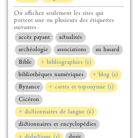
Ou affichez seulement les sites qui
portent une ou plusieurs des étiquettes
suivantes :
accès payant
actualités
archéologie
associations
au hasard
Bible
+ bibliographies (1)
bibliothèques numériques
+ blog (2)
Byzance
+ cartes et toponymie (1)
Cicéron
+ dictionnaires de langue (6)
dictionnaires et encyclopédies
+ didactique (3)
droit