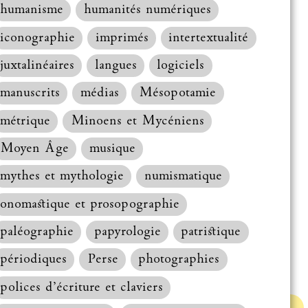
humanisme
humanités numériques
iconographie
imprimés
intertextualité
juxtalinéaires
langues
logiciels
manuscrits
médias
Mésopotamie
métrique
Minoens et Mycéniens
Moyen Âge
musique
mythes et mythologie
numismatique
onomastique et prosopographie
paléographie
papyrologie
patristique
périodiques
Perse
photographies
polices d’écriture et claviers
Haut de la