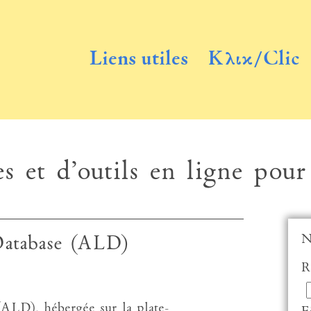
Liens utiles
Κλικ/Clic
s et d’outils en ligne pour
N
 Database (ALD)
R
ALD), hébergée sur la plate-