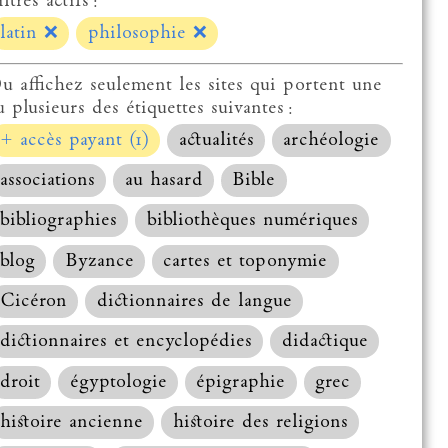
ltres actifs :
latin
❌
philosophie
❌
u affichez seulement les sites qui portent une
u plusieurs des étiquettes suivantes :
+ accès payant (1)
actualités
archéologie
associations
au hasard
Bible
bibliographies
bibliothèques numériques
blog
Byzance
cartes et toponymie
Cicéron
dictionnaires de langue
dictionnaires et encyclopédies
didactique
droit
égyptologie
épigraphie
grec
histoire ancienne
histoire des religions