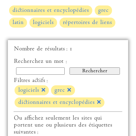
dictionnaires et encyclopédies
grec
latin
logiciels
répertoires de liens
Nombre de résultats : 1
Recherchez un mot :
Filtres actifs :
logiciels
❌
grec
❌
dictionnaires et encyclopédies
❌
Ou affichez seulement les sites qui
portent une ou plusieurs des étiquettes
suivantes :