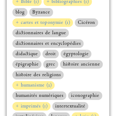
+ Bible (1)
+ bibliographies (1)
blog
Byzance
+ cartes et toponymie (1)
Cicéron
dictionnaires de langue
dictionnaires et encyclopédies
didactique
droit
égyptologie
épigraphie
grec
histoire ancienne
histoire des religions
+ humanisme (2)
humanités numériques
iconographie
+ imprimés (1)
intertextualité