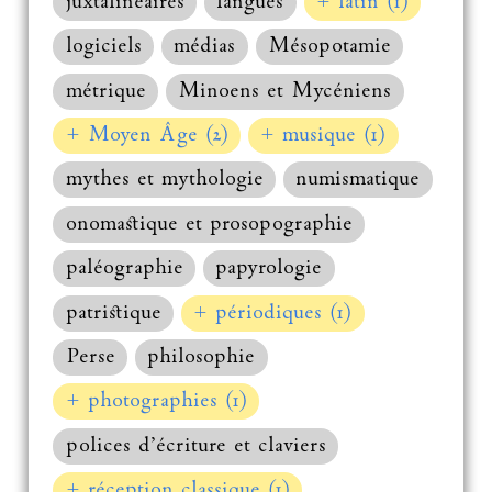
juxtalinéaires
langues
+ latin (1)
logiciels
médias
Mésopotamie
métrique
Minoens et Mycéniens
+ Moyen Âge (2)
+ musique (1)
mythes et mythologie
numismatique
onomastique et prosopographie
paléographie
papyrologie
patristique
+ périodiques (1)
Perse
philosophie
+ photographies (1)
polices d’écriture et claviers
+ réception classique (1)