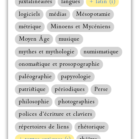
juxtalinéaires
langues
+ latin (1)
logiciels
médias
Mésopotamie
métrique
Minoens et Mycéniens
Moyen Âge
musique
mythes et mythologie
numismatique
onomastique et prosopographie
paléographie
papyrologie
patristique
périodiques
Perse
philosophie
photographies
polices d’écriture et claviers
répertoires de liens
rhétorique