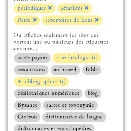
périodiques
❌
actualités
❌
Perse
❌
répertoires de liens
❌
Ou affichez seulement les sites qui
portent une ou plusieurs des étiquettes
suivantes :
accès payant
+ archéologie (1)
associations
au hasard
Bible
+ bibliographies (1)
bibliothèques numériques
blog
Byzance
cartes et toponymie
Cicéron
dictionnaires de langue
dictionnaires et encyclopédies