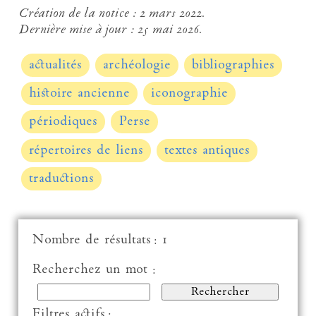
Création de la notice :
2 mars 2022.
Dernière mise à jour :
25 mai 2026.
actualités
archéologie
bibliographies
histoire ancienne
iconographie
périodiques
Perse
répertoires de liens
textes antiques
traductions
Nombre de résultats : 1
Recherchez un mot :
Filtres actifs :