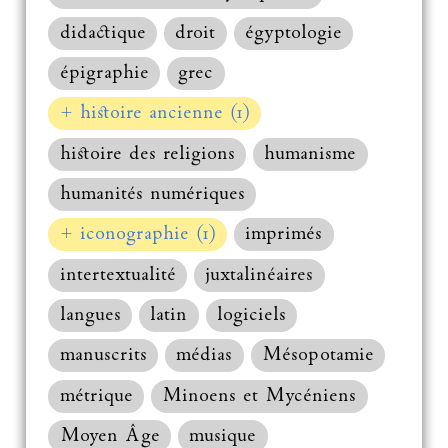
didactique
droit
égyptologie
épigraphie
grec
+ histoire ancienne (1)
histoire des religions
humanisme
humanités numériques
+ iconographie (1)
imprimés
intertextualité
juxtalinéaires
langues
latin
logiciels
manuscrits
médias
Mésopotamie
métrique
Minoens et Mycéniens
Moyen Âge
musique