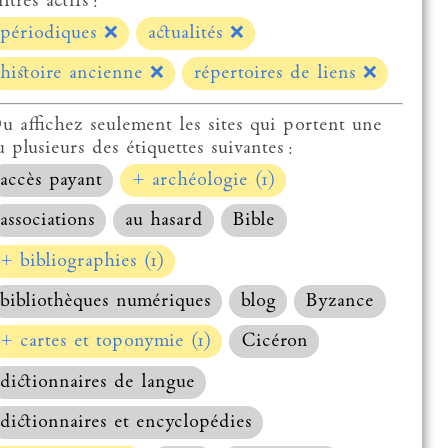
ltres actifs :
périodiques
❌
actualités
❌
histoire ancienne
❌
répertoires de liens
❌
u affichez seulement les sites qui portent une
u plusieurs des étiquettes suivantes :
accès payant
+ archéologie (1)
associations
au hasard
Bible
+ bibliographies (1)
bibliothèques numériques
blog
Byzance
+ cartes et toponymie (1)
Cicéron
dictionnaires de langue
dictionnaires et encyclopédies