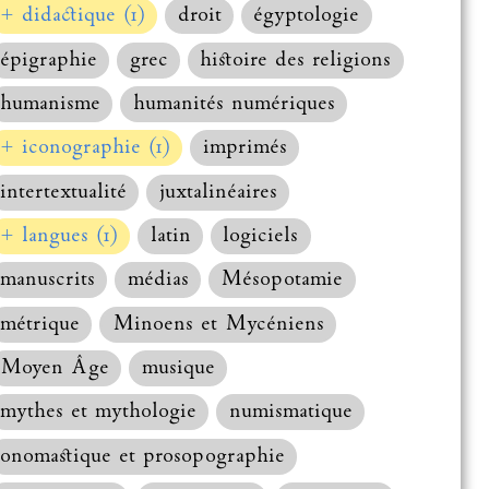
+ didactique (1)
droit
égyptologie
épigraphie
grec
histoire des religions
humanisme
humanités numériques
+ iconographie (1)
imprimés
intertextualité
juxtalinéaires
+ langues (1)
latin
logiciels
manuscrits
médias
Mésopotamie
métrique
Minoens et Mycéniens
Moyen Âge
musique
mythes et mythologie
numismatique
onomastique et prosopographie