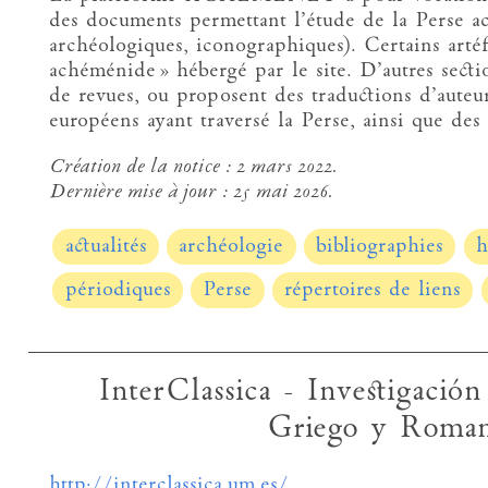
des documents permettant l’étude de la Perse a
archéologiques, iconographiques). Certains artéf
achéménide » hébergé par le site. D’autres sectio
de revues, ou proposent des traductions d’auteur
européens ayant traversé la Perse, ainsi que de
Création de la notice :
2 mars 2022.
Dernière mise à jour :
25 mai 2026.
actualités
archéologie
bibliographies
h
périodiques
Perse
répertoires de liens
InterClassica - Investigaci
Griego y Roma
http://interclassica.um.es/