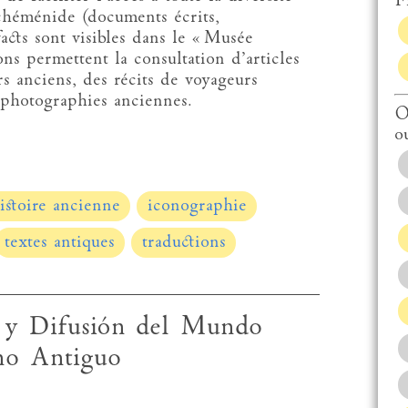
Fi
chéménide (documents écrits,
acts sont visibles dans le « Musée
ns permettent la consultation d’articles
s anciens, des récits de voyageurs
s photographies anciennes.
O
o
istoire ancienne
iconographie
textes antiques
traductions
ón y Difusión del Mundo
no Antiguo