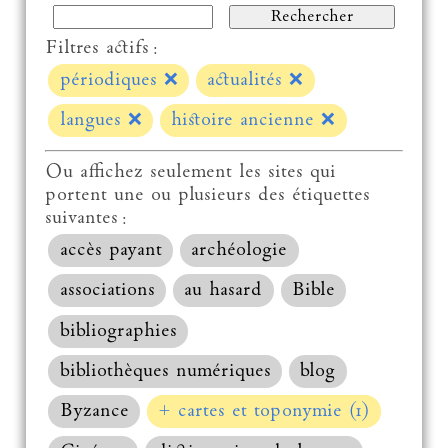
Filtres actifs :
périodiques
❌
actualités
❌
langues
❌
histoire ancienne
❌
Ou affichez seulement les sites qui
portent une ou plusieurs des étiquettes
suivantes :
accès payant
archéologie
associations
au hasard
Bible
bibliographies
bibliothèques numériques
blog
Byzance
+ cartes et toponymie (1)