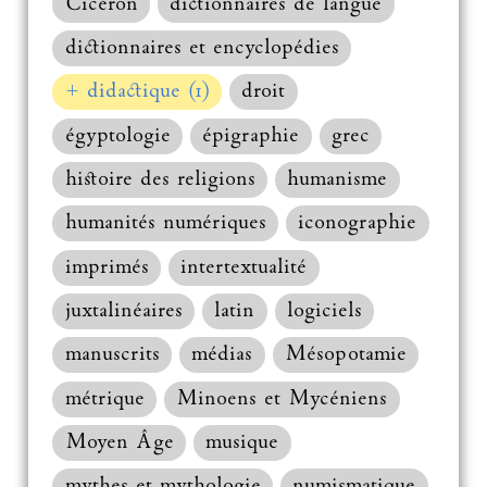
Cicéron
dictionnaires de langue
dictionnaires et encyclopédies
+ didactique (1)
droit
égyptologie
épigraphie
grec
histoire des religions
humanisme
humanités numériques
iconographie
imprimés
intertextualité
juxtalinéaires
latin
logiciels
manuscrits
médias
Mésopotamie
métrique
Minoens et Mycéniens
Moyen Âge
musique
mythes et mythologie
numismatique