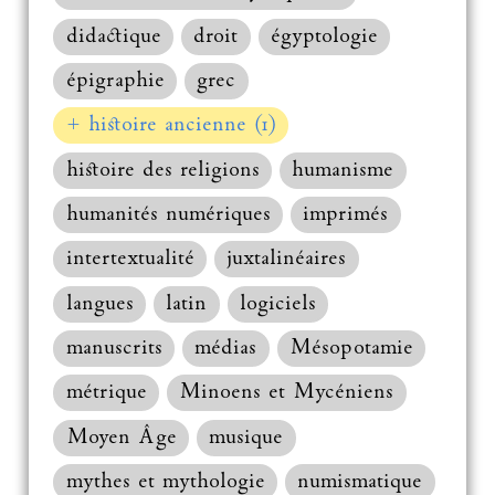
didactique
droit
égyptologie
épigraphie
grec
+ histoire ancienne (1)
histoire des religions
humanisme
humanités numériques
imprimés
intertextualité
juxtalinéaires
langues
latin
logiciels
manuscrits
médias
Mésopotamie
métrique
Minoens et Mycéniens
Moyen Âge
musique
mythes et mythologie
numismatique