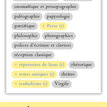
onomastique et prosopographie
paléographie
papyrologie
patristique
+ Perse (1)
philosophie
photographies
polices d’écriture et claviers
réception classique
+ répertoires de liens (1)
rhétorique
+ textes antiques (1)
théâtre
+ traductions (1)
Virgile