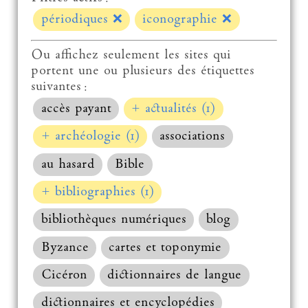
périodiques
❌
iconographie
❌
Ou affichez seulement les sites qui
portent une ou plusieurs des étiquettes
suivantes :
accès payant
+ actualités (1)
+ archéologie (1)
associations
au hasard
Bible
+ bibliographies (1)
bibliothèques numériques
blog
Byzance
cartes et toponymie
Cicéron
dictionnaires de langue
dictionnaires et encyclopédies