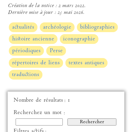
Création de la notice :
2 mars 2022.
Dernière mise à jour :
25 mai 2026.
actualités
archéologie
bibliographies
histoire ancienne
iconographie
périodiques
Perse
répertoires de liens
textes antiques
traductions
Nombre de résultats : 1
Recherchez un mot :
Filtres actifs :