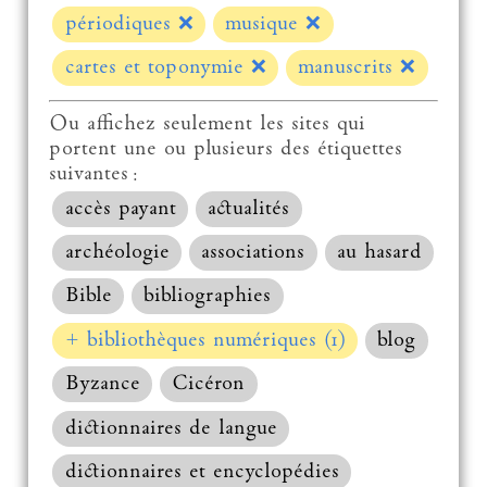
périodiques
❌
musique
❌
cartes et toponymie
❌
manuscrits
❌
Ou affichez seulement les sites qui
portent une ou plusieurs des étiquettes
suivantes :
accès payant
actualités
archéologie
associations
au hasard
Bible
bibliographies
+ bibliothèques numériques (1)
blog
Byzance
Cicéron
dictionnaires de langue
dictionnaires et encyclopédies