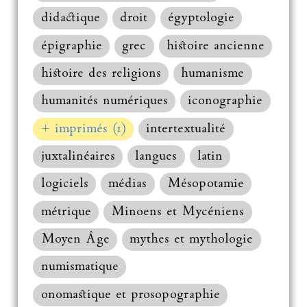
didactique
droit
égyptologie
épigraphie
grec
histoire ancienne
histoire des religions
humanisme
humanités numériques
iconographie
+ imprimés (1)
intertextualité
juxtalinéaires
langues
latin
logiciels
médias
Mésopotamie
métrique
Minoens et Mycéniens
Moyen Âge
mythes et mythologie
numismatique
onomastique et prosopographie