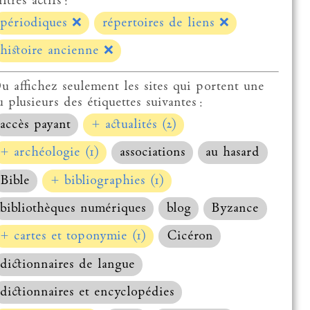
ltres actifs :
périodiques
❌
répertoires de liens
❌
histoire ancienne
❌
u affichez seulement les sites qui portent une
u plusieurs des étiquettes suivantes :
accès payant
+ actualités (2)
+ archéologie (1)
associations
au hasard
Bible
+ bibliographies (1)
bibliothèques numériques
blog
Byzance
+ cartes et toponymie (1)
Cicéron
dictionnaires de langue
dictionnaires et encyclopédies