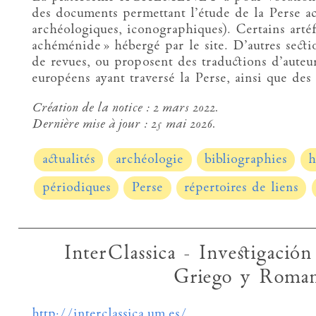
des documents permettant l’étude de la Perse a
archéologiques, iconographiques). Certains artéf
achéménide » hébergé par le site. D’autres sectio
de revues, ou proposent des traductions d’auteur
européens ayant traversé la Perse, ainsi que de
Création de la notice :
2 mars 2022.
Dernière mise à jour :
25 mai 2026.
actualités
archéologie
bibliographies
h
périodiques
Perse
répertoires de liens
InterClassica - Investigaci
Griego y Roma
http://interclassica.um.es/