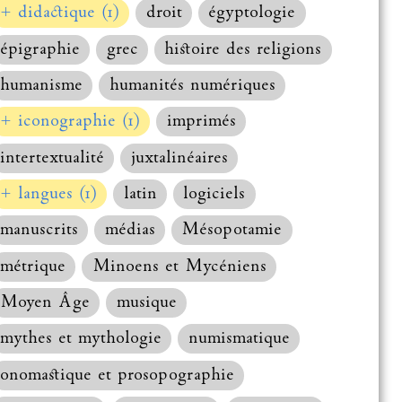
+ didactique (1)
droit
égyptologie
épigraphie
grec
histoire des religions
humanisme
humanités numériques
+ iconographie (1)
imprimés
intertextualité
juxtalinéaires
+ langues (1)
latin
logiciels
manuscrits
médias
Mésopotamie
métrique
Minoens et Mycéniens
Moyen Âge
musique
mythes et mythologie
numismatique
onomastique et prosopographie