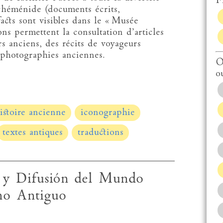
Fi
chéménide (documents écrits,
acts sont visibles dans le « Musée
ns permettent la consultation d’articles
s anciens, des récits de voyageurs
s photographies anciennes.
O
o
istoire ancienne
iconographie
textes antiques
traductions
ón y Difusión del Mundo
no Antiguo