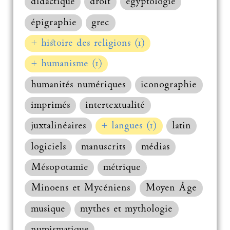
didactique
droit
égyptologie
épigraphie
grec
+ histoire des religions (1)
+ humanisme (1)
humanités numériques
iconographie
imprimés
intertextualité
juxtalinéaires
+ langues (1)
latin
logiciels
manuscrits
médias
Mésopotamie
métrique
Minoens et Mycéniens
Moyen Âge
musique
mythes et mythologie
numismatique