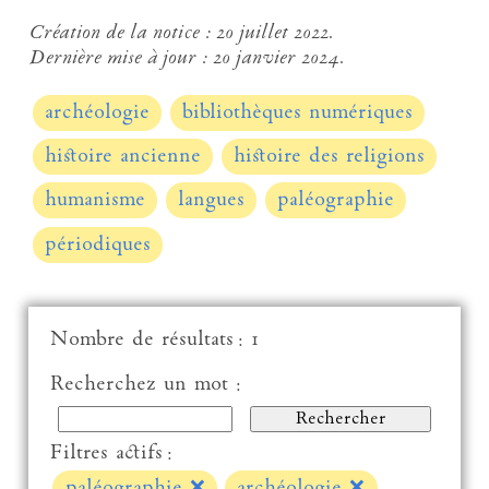
Création de la notice :
20 juillet 2022.
Dernière mise à jour :
20 janvier 2024.
archéologie
bibliothèques numériques
histoire ancienne
histoire des religions
humanisme
langues
paléographie
périodiques
Nombre de résultats : 1
Recherchez un mot :
Filtres actifs :
paléographie
❌
archéologie
❌