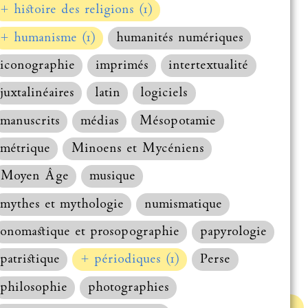
+ histoire des religions (1)
+ humanisme (1)
humanités numériques
iconographie
imprimés
intertextualité
juxtalinéaires
latin
logiciels
manuscrits
médias
Mésopotamie
métrique
Minoens et Mycéniens
Moyen Âge
musique
mythes et mythologie
numismatique
onomastique et prosopographie
papyrologie
patristique
+ périodiques (1)
Perse
philosophie
photographies
Haut de la