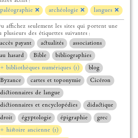
ltres actifs :
paléographie
❌
archéologie
❌
langues
❌
u affichez seulement les sites qui portent une
u plusieurs des étiquettes suivantes :
accès payant
actualités
associations
au hasard
Bible
bibliographies
+ bibliothèques numériques (1)
blog
Byzance
cartes et toponymie
Cicéron
dictionnaires de langue
dictionnaires et encyclopédies
didactique
droit
égyptologie
épigraphie
grec
+ histoire ancienne (1)