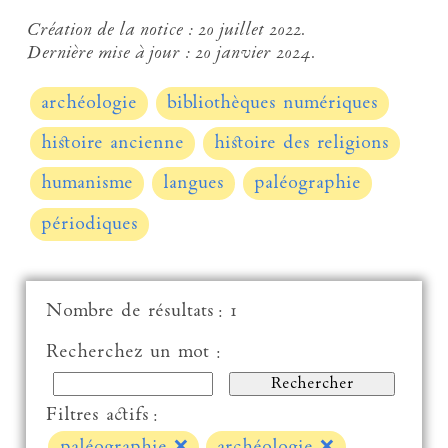
Création de la notice :
20 juillet 2022.
Dernière mise à jour :
20 janvier 2024.
archéologie
bibliothèques numériques
histoire ancienne
histoire des religions
humanisme
langues
paléographie
périodiques
Nombre de résultats : 1
Recherchez un mot :
Filtres actifs :
paléographie
❌
archéologie
❌