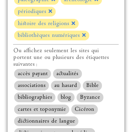
périodiques
❌
histoire des religions
❌
bibliothèques numériques
❌
Ou affichez seulement les sites qui
portent une ou plusieurs des étiquettes
suivantes :
accès payant
actualités
associations
au hasard
Bible
bibliographies
blog
Byzance
cartes et toponymie
Cicéron
dictionnaires de langue