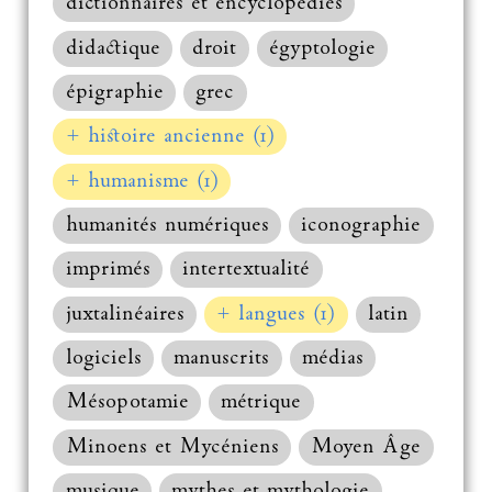
dictionnaires et encyclopédies
didactique
droit
égyptologie
épigraphie
grec
+ histoire ancienne (1)
+ humanisme (1)
humanités numériques
iconographie
imprimés
intertextualité
juxtalinéaires
+ langues (1)
latin
logiciels
manuscrits
médias
Mésopotamie
métrique
Minoens et Mycéniens
Moyen Âge
musique
mythes et mythologie