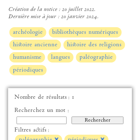
Création de la notice :
20 juillet 2022.
Dernière mise à jour :
20 janvier 2024.
archéologie
bibliothèques numériques
histoire ancienne
histoire des religions
humanisme
langues
paléographie
périodiques
Nombre de résultats : 1
Recherchez un mot :
Filtres actifs :
paléographie
❌
périodiques
❌