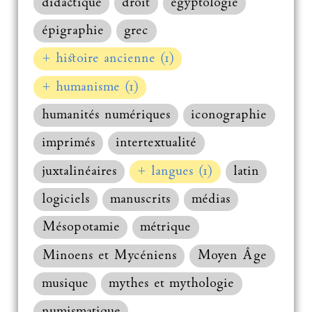
didactique
droit
égyptologie
épigraphie
grec
+ histoire ancienne (1)
+ humanisme (1)
humanités numériques
iconographie
imprimés
intertextualité
juxtalinéaires
+ langues (1)
latin
logiciels
manuscrits
médias
Mésopotamie
métrique
Minoens et Mycéniens
Moyen Âge
musique
mythes et mythologie
numismatique