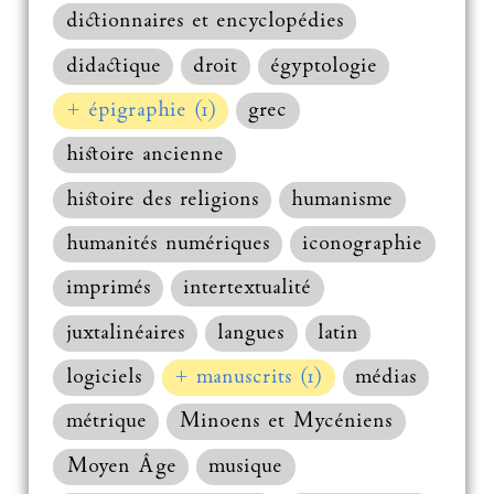
dictionnaires et encyclopédies
didactique
droit
égyptologie
+ épigraphie (1)
grec
histoire ancienne
histoire des religions
humanisme
humanités numériques
iconographie
imprimés
intertextualité
juxtalinéaires
langues
latin
logiciels
+ manuscrits (1)
médias
métrique
Minoens et Mycéniens
Moyen Âge
musique