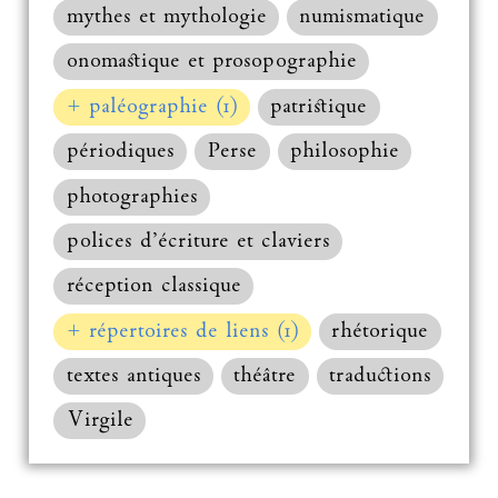
mythes et mythologie
numismatique
onomastique et prosopographie
+ paléographie (1)
patristique
périodiques
Perse
philosophie
photographies
polices d’écriture et claviers
réception classique
+ répertoires de liens (1)
rhétorique
textes antiques
théâtre
traductions
Virgile