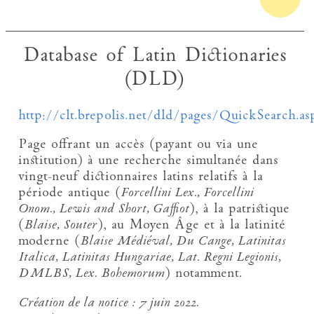
Database of Latin Dictionaries
(DLD)
http://clt.brepolis.net/dld/pages/QuickSearch.as
Page offrant un accès (payant ou via une
institution) à une recherche simultanée dans
vingt-neuf dictionnaires latins relatifs à la
période antique (
Forcellini Lex., Forcellini
Onom., Lewis and Short, Gaffiot
), à la patristique
(
Blaise, Souter
), au Moyen Âge et à la latinité
moderne (
Blaise Médiéval, Du Cange, Latinitas
Italica, Latinitas Hungariae, Lat. Regni Legionis,
DMLBS, Lex. Bohemorum
) notamment.
Création de la notice :
7 juin 2022.