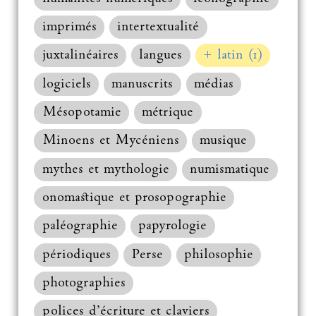
imprimés
intertextualité
juxtalinéaires
langues
+ latin (1)
logiciels
manuscrits
médias
Mésopotamie
métrique
Minoens et Mycéniens
musique
mythes et mythologie
numismatique
onomastique et prosopographie
paléographie
papyrologie
périodiques
Perse
philosophie
photographies
polices d’écriture et claviers