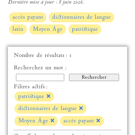
Dernière mise à jour :
8 juin 2026.
accès payant
dictionnaires de langue
latin
Moyen Âge
patristique
Nombre de résultats : 1
Recherchez un mot :
Filtres actifs :
patristique
❌
dictionnaires de langue
❌
Moyen Âge
❌
accès payant
❌