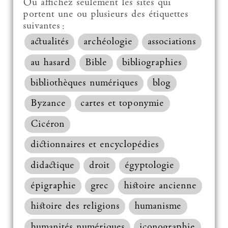
Ou affichez seulement les sites qui
portent une ou plusieurs des étiquettes
suivantes :
actualités
archéologie
associations
au hasard
Bible
bibliographies
bibliothèques numériques
blog
Byzance
cartes et toponymie
Cicéron
dictionnaires et encyclopédies
didactique
droit
égyptologie
épigraphie
grec
histoire ancienne
histoire des religions
humanisme
humanités numériques
iconographie