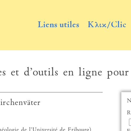
Liens utiles
Κλικ/Clic
s et d’outils en ligne pour
N
irchenväter
R
ologie de l’Université de Fribourg)