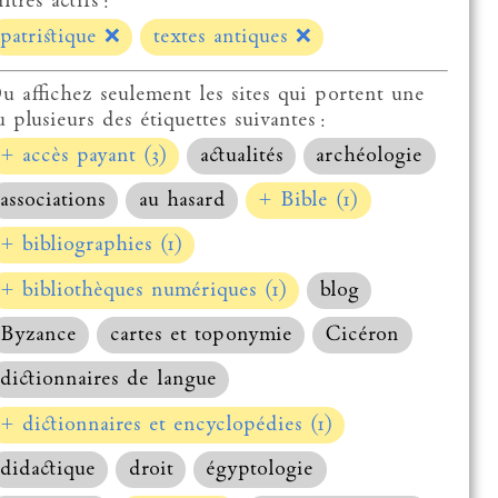
ltres actifs :
patristique
❌
textes antiques
❌
u affichez seulement les sites qui portent une
u plusieurs des étiquettes suivantes :
+ accès payant (3)
actualités
archéologie
associations
au hasard
+ Bible (1)
+ bibliographies (1)
+ bibliothèques numériques (1)
blog
Byzance
cartes et toponymie
Cicéron
dictionnaires de langue
+ dictionnaires et encyclopédies (1)
didactique
droit
égyptologie