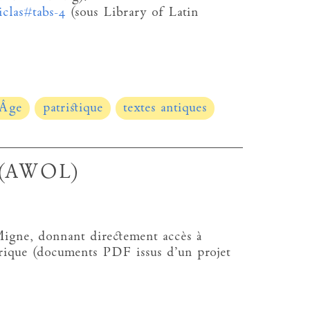
iclas#tabs-4
(sous Library of Latin
Âge
patristique
textes antiques
e (AWOL)
gne, donnant directement accès à
rique (documents PDF issus d’un projet