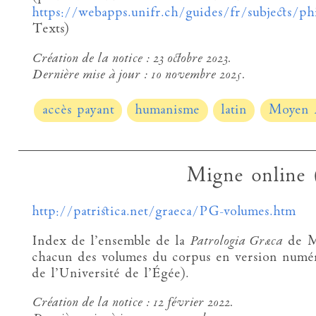
https://webapps.unifr.ch/guides/fr/subjects/ph
Texts)
Création de la notice :
23 octobre 2023.
Dernière mise à jour :
10 novembre 2025.
accès payant
humanisme
latin
Moyen 
Migne onlin
http://patristica.net/graeca/PG-volumes.htm
Index de l’ensemble de la
Patrologia Græca
de Mi
chacun des volumes du corpus en version numé
de l’Université de l’Égée).
Création de la notice :
12 février 2022.