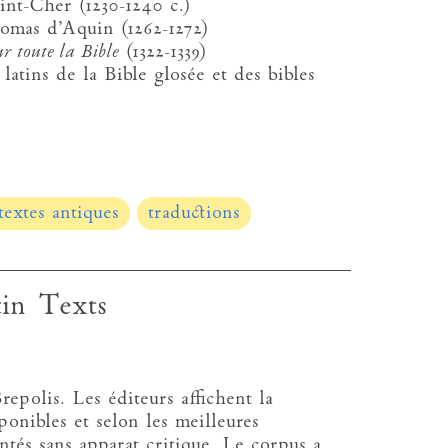
nt-Cher (1230-1240 c.)
mas d’Aquin (1262-1272)
ur toute la Bible
(1322-1339)
latins de la Bible glosée et des bibles
textes antiques
traductions
tin Texts
epolis. Les éditeurs affichent la
ponibles et selon les meilleures
entés sans apparat critique. Le corpus a