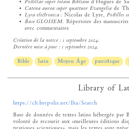
Postillae super totam Bibliam
d’Hugues de Sai
Catena aurea super quattuor Evangelia
de Tho
Lyra electronica
: Nicolas de Lyre,
Postilles s
Base GLOSSEM
. Répertoire des manuscrits 
avec commentaires
Création de la notice :
1 septembre 2024.
Dernière mise à jour :
1 septembre 2024.
Bible
latin
Moyen Âge
patristique
Library of La
https://clt.brepolis.net/llta/Search
Base de données de textes latins hébergée par Br
volonté de recourir aux «meilleures éditions dis
pratiques scientiques», mais les textes sont prés