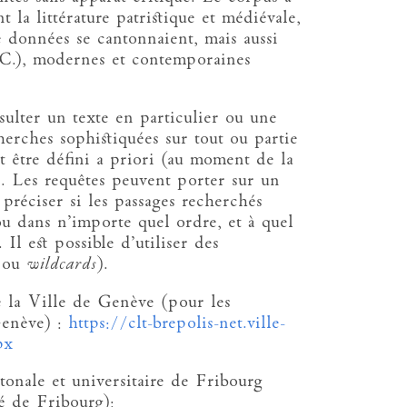
la littérature patristique et médiévale,
e données se cantonnaient, mais aussi
.-C.), modernes et contemporaines
sulter un texte en particulier ou une
erches sophistiquées sur tout ou partie
 être défini a priori (au moment de la
s). Les requêtes peuvent porter sur un
préciser si les passages recherchés
u dans n’importe quel ordre, et à quel
 Il est possible d’utiliser des
s
ou
wildcards
).
 la Ville de Genève (pour les
Genève) :
https://clt-brepolis-net.ville-
px
tonale et universitaire de Fribourg
é de Fribourg):