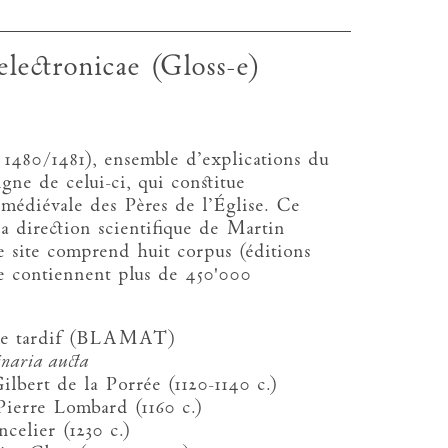
electronicae (Gloss-e)
1480/1481), ensemble d’explications du
gne de celui-ci, qui constitue
médiévale des Pères de l’Église. Ce
la direction scientifique de Martin
le site comprend huit corpus (éditions
le contiennent plus de 450'000
Âge tardif (BLAMAT)
inaria aucta
lbert de la Porrée (1120-1140 c.)
ierre Lombard (1160 c.)
celier (1230 c.)