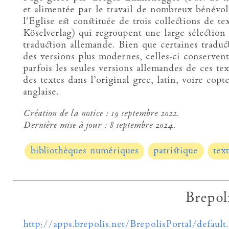
et alimentée par le travail de nombreux bénévol
l’Eglise est constituée de trois collections de te
Köselverlag) qui regroupent une large sélection 
traduction allemande. Bien que certaines traduc
des versions plus modernes, celles-ci conservent
parfois les seules versions allemandes de ces te
des textes dans l’original grec, latin, voire copt
anglaise.
Création de la notice :
19 septembre 2022.
Dernière mise à jour :
8 septembre 2024.
bibliothèques numériques
patristique
tex
Brepol
http://apps.brepolis.net/BrepolisPortal/default