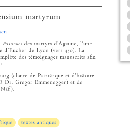
ensium martyrum
nen
ux
Passiones
des martyrs d’Agaune, l’une
e d’Eucher de Lyon (vers 450). La
omplète des témoignages manuscrits afin
s.
urg (chaire de Patristique et d’histoire
PD Dr. Gregor Emmenegger) et de
 Näf).
stique
textes antiques