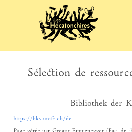
Sélection de ressource
Bibliothek der K
https://bkv.unifr.ch/de
Page gérée par Gregor Emmenegger (Fac. de thé