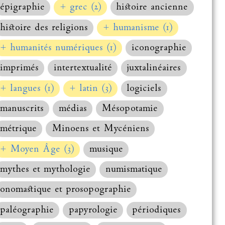
épigraphie
+ grec (2)
histoire ancienne
histoire des religions
+ humanisme (1)
+ humanités numériques (1)
iconographie
imprimés
intertextualité
juxtalinéaires
+ langues (1)
+ latin (3)
logiciels
manuscrits
médias
Mésopotamie
métrique
Minoens et Mycéniens
+ Moyen Âge (3)
musique
mythes et mythologie
numismatique
onomastique et prosopographie
paléographie
papyrologie
périodiques