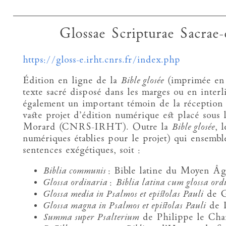
Glossae Scripturae Sacrae-
https://gloss-e.irht.cnrs.fr/index.php
Édition en ligne de la
Bible glosée
(imprimée en 
texte sacré disposé dans les marges ou en interli
également un important témoin de la réception 
vaste projet d’édition numérique est placé sous 
Morard (CNRS-IRHT). Outre la
Bible glosée
, 
numériques établies pour le projet) qui ensemb
sentences exégétiques, soit :
Biblia communis
: Bible latine du Moyen 
Glossa ordinaria
:
Biblia latina cum glossa ord
Glossa media in Psalmos et epistolas Pauli
de Gi
Glossa magna in Psalmos et epistolas Pauli
de P
Summa super Psalterium
de Philippe le Chan