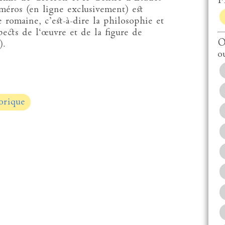
Fi
méros (en ligne exclusivement) est
 romaine, c’est-à-dire la philosophie et
spects de l‘œuvre et de la figure de
O
).
o
orique