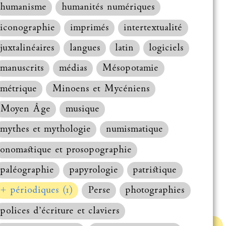
humanisme
humanités numériques
iconographie
imprimés
intertextualité
juxtalinéaires
langues
latin
logiciels
manuscrits
médias
Mésopotamie
métrique
Minoens et Mycéniens
Moyen Âge
musique
mythes et mythologie
numismatique
onomastique et prosopographie
paléographie
papyrologie
patristique
+ périodiques (1)
Perse
photographies
polices d’écriture et claviers
Haut de la