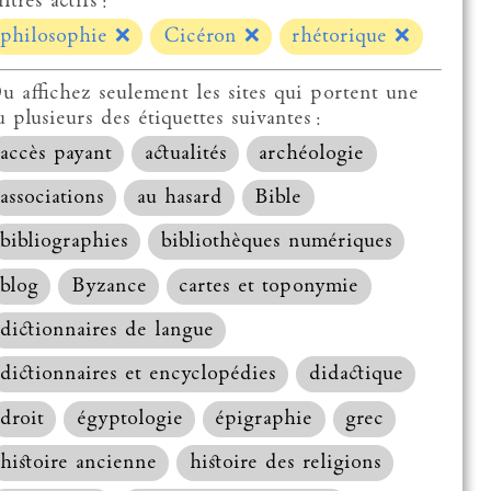
ltres actifs :
philosophie
❌
Cicéron
❌
rhétorique
❌
u affichez seulement les sites qui portent une
u plusieurs des étiquettes suivantes :
accès payant
actualités
archéologie
associations
au hasard
Bible
bibliographies
bibliothèques numériques
blog
Byzance
cartes et toponymie
dictionnaires de langue
dictionnaires et encyclopédies
didactique
droit
égyptologie
épigraphie
grec
histoire ancienne
histoire des religions