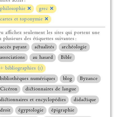
ltres actifs :
philosophie
❌
grec
❌
cartes et toponymie
❌
u affichez seulement les sites qui portent une
u plusieurs des étiquettes suivantes :
accès payant
actualités
archéologie
associations
au hasard
Bible
+ bibliographies (1)
bibliothèques numériques
blog
Byzance
Cicéron
dictionnaires de langue
dictionnaires et encyclopédies
didactique
droit
égyptologie
épigraphie