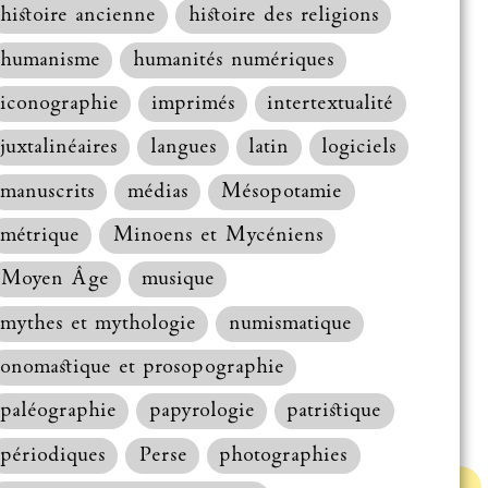
histoire ancienne
histoire des religions
humanisme
humanités numériques
iconographie
imprimés
intertextualité
juxtalinéaires
langues
latin
logiciels
manuscrits
médias
Mésopotamie
métrique
Minoens et Mycéniens
Moyen Âge
musique
mythes et mythologie
numismatique
onomastique et prosopographie
paléographie
papyrologie
patristique
périodiques
Perse
photographies
Haut de la