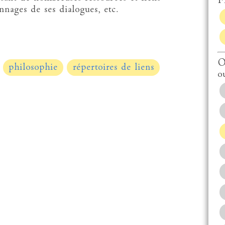
Fi
nnages de ses dialogues, etc.
O
philosophie
répertoires de liens
o