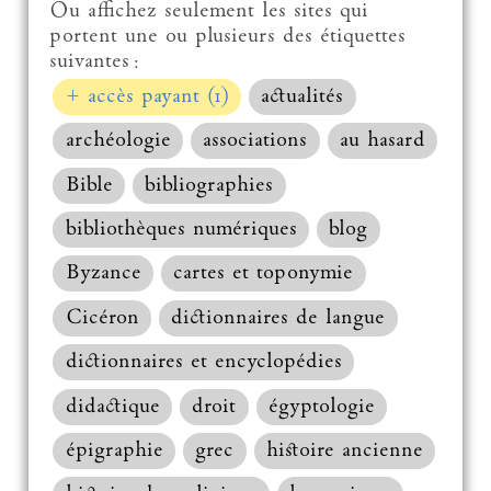
Ou affichez seulement les sites qui
portent une ou plusieurs des étiquettes
suivantes :
+ accès payant (1)
actualités
archéologie
associations
au hasard
Bible
bibliographies
bibliothèques numériques
blog
Byzance
cartes et toponymie
Cicéron
dictionnaires de langue
dictionnaires et encyclopédies
didactique
droit
égyptologie
épigraphie
grec
histoire ancienne