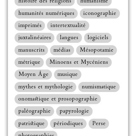
histoire des religions
humanisme
humanités numériques
iconographie
imprimés
intertextualité
juxtalinéaires
langues
logiciels
manuscrits
médias
Mésopotamie
métrique
Minoens et Mycéniens
Moyen Âge
musique
mythes et mythologie
numismatique
onomastique et prosopographie
paléographie
papyrologie
patristique
périodiques
Perse
photographies