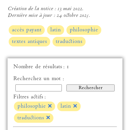
Création de la notice :
13 mai 2022.
Dernière mise à jour :
24 octobre 2025.
accès payant
latin
philosophie
textes antiques
traductions
Nombre de résultats : 1
Recherchez un mot :
Filtres actifs :
philosophie
❌
latin
❌
traductions
❌