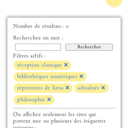
Nombre de résultats : 0
Recherchez un mot :
Filtres actifs :
réception classique
❌
bibliothèques numériques
❌
répertoires de liens
❌
actualités
❌
philosophie
❌
Ou affichez seulement les sites qui
portent une ou plusieurs des étiquettes
suivantes :