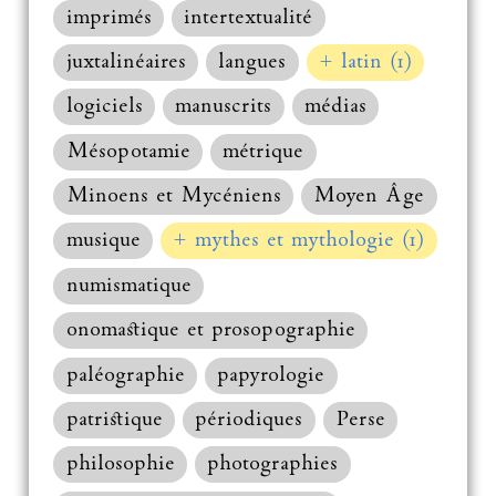
imprimés
intertextualité
juxtalinéaires
langues
+ latin (1)
logiciels
manuscrits
médias
Mésopotamie
métrique
Minoens et Mycéniens
Moyen Âge
musique
+ mythes et mythologie (1)
numismatique
onomastique et prosopographie
paléographie
papyrologie
patristique
périodiques
Perse
philosophie
photographies