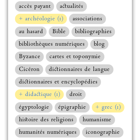
accès payant
actualités
+ archéologie (1)
associations
au hasard
Bible
bibliographies
bibliothèques numériques
blog
Byzance
cartes et toponymie
Cicéron
dictionnaires de langue
dictionnaires et encyclopédies
+ didactique (1)
droit
égyptologie
épigraphie
+ grec (1)
histoire des religions
humanisme
humanités numériques
iconographie