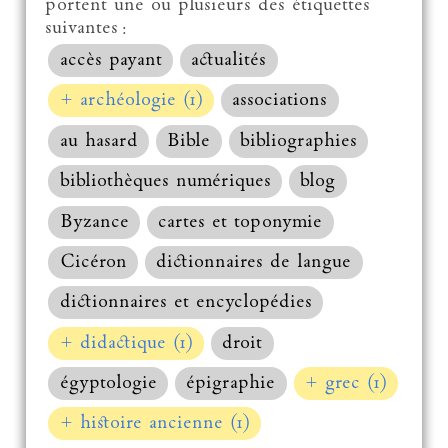
portent une ou plusieurs des étiquettes
suivantes :
accès payant
actualités
+ archéologie (1)
associations
au hasard
Bible
bibliographies
bibliothèques numériques
blog
Byzance
cartes et toponymie
Cicéron
dictionnaires de langue
dictionnaires et encyclopédies
+ didactique (1)
droit
égyptologie
épigraphie
+ grec (1)
+ histoire ancienne (1)