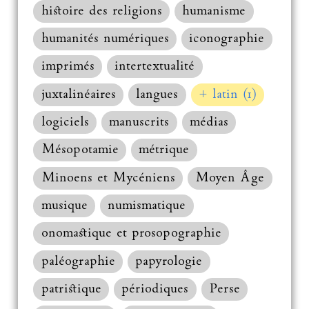
histoire des religions
humanisme
humanités numériques
iconographie
imprimés
intertextualité
juxtalinéaires
langues
+ latin (1)
logiciels
manuscrits
médias
Mésopotamie
métrique
Minoens et Mycéniens
Moyen Âge
musique
numismatique
onomastique et prosopographie
paléographie
papyrologie
patristique
périodiques
Perse