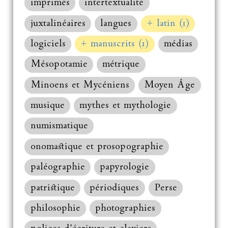
imprimés
intertextualité
juxtalinéaires
langues
+ latin (1)
logiciels
+ manuscrits (1)
médias
Mésopotamie
métrique
Minoens et Mycéniens
Moyen Âge
musique
mythes et mythologie
numismatique
onomastique et prosopographie
paléographie
papyrologie
patristique
périodiques
Perse
philosophie
photographies