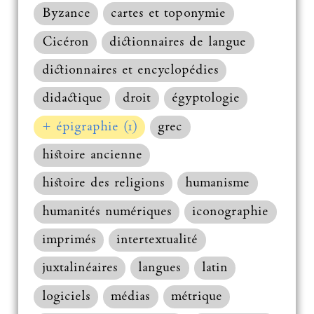
Byzance
cartes et toponymie
Cicéron
dictionnaires de langue
dictionnaires et encyclopédies
didactique
droit
égyptologie
+ épigraphie (1)
grec
histoire ancienne
histoire des religions
humanisme
humanités numériques
iconographie
imprimés
intertextualité
juxtalinéaires
langues
latin
logiciels
médias
métrique