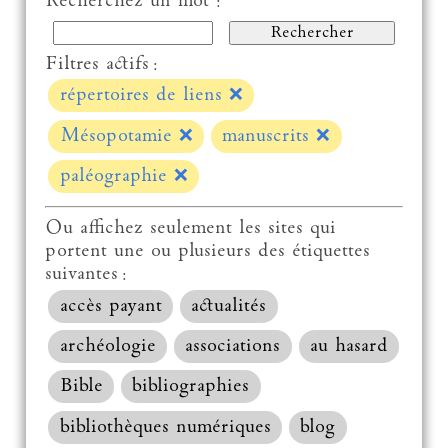
Recherchez un mot :
Filtres actifs :
répertoires de liens
❌
Mésopotamie
❌
manuscrits
❌
paléographie
❌
Ou affichez seulement les sites qui
portent une ou plusieurs des étiquettes
suivantes :
accès payant
actualités
archéologie
associations
au hasard
Bible
bibliographies
bibliothèques numériques
blog