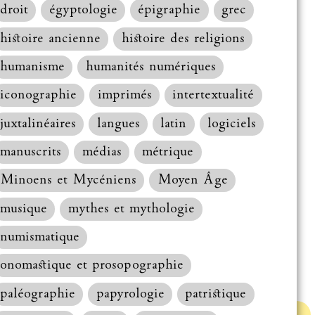
droit
égyptologie
épigraphie
grec
histoire ancienne
histoire des religions
humanisme
humanités numériques
iconographie
imprimés
intertextualité
juxtalinéaires
langues
latin
logiciels
manuscrits
médias
métrique
Minoens et Mycéniens
Moyen Âge
musique
mythes et mythologie
numismatique
onomastique et prosopographie
paléographie
papyrologie
patristique
Haut de la