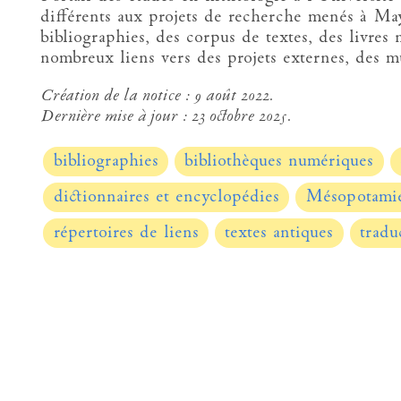
différents aux projets de recherche menés à Ma
bibliographies, des corpus de textes, des livres 
nombreux liens vers des projets externes, des mu
Création de la notice :
9 août 2022.
Dernière mise à jour :
23 octobre 2025.
bibliographies
bibliothèques numériques
dictionnaires et encyclopédies
Mésopotami
répertoires de liens
textes antiques
tradu