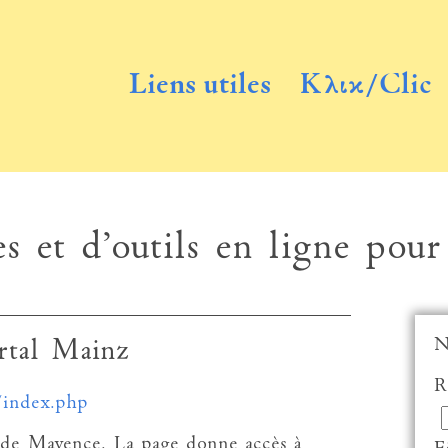
Liens utiles
Κλικ/Clic
s et d’outils en ligne pour
N
rtal Mainz
R
/index.php
té de Mayence. La page donne accès à