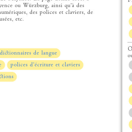
Fi
yence ou Würzburg, ainsi qu’à des
numériques, des polices et claviers, de
sées, etc.
O
dictionnaires de langue
o
e
polices d’écriture et claviers
ctions