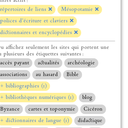
ltres actifs :
répertoires de liens
❌
Mésopotamie
❌
polices d’écriture et claviers
❌
dictionnaires et encyclopédies
❌
u affichez seulement les sites qui portent une
u plusieurs des étiquettes suivantes :
accès payant
actualités
archéologie
associations
au hasard
Bible
+ bibliographies (1)
+ bibliothèques numériques (1)
blog
Byzance
cartes et toponymie
Cicéron
+ dictionnaires de langue (1)
didactique