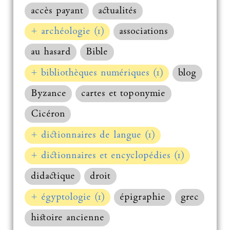
accès payant
actualités
+ archéologie (1)
associations
au hasard
Bible
+ bibliothèques numériques (1)
blog
Byzance
cartes et toponymie
Cicéron
+ dictionnaires de langue (1)
+ dictionnaires et encyclopédies (1)
didactique
droit
+ égyptologie (1)
épigraphie
grec
histoire ancienne