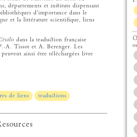
Fi
ns, départements et instituts dispensant
bibliothèques d’importance dans le
e et la littérature scientifique, liens
O
ivilis
dans la traduction française
o
P.-A. Tissot et A. Berenger. Les
peuvent ainsi être téléchargées livre
res de liens
traductions
esources