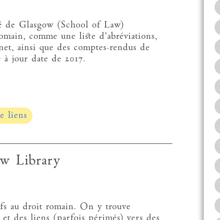
té de Glasgow (School of Law)
romain, comme une liste d’abréviations,
net, ainsi que des comptes-rendus de
 à jour date de 2017.
e liens
w Library
ifs au droit romain. On y trouve
et des liens (parfois périmés) vers des