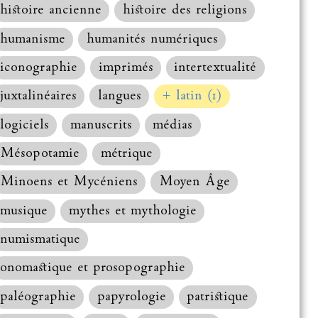
histoire ancienne
histoire des religions
humanisme
humanités numériques
iconographie
imprimés
intertextualité
juxtalinéaires
langues
+ latin (1)
logiciels
manuscrits
médias
Mésopotamie
métrique
Minoens et Mycéniens
Moyen Âge
musique
mythes et mythologie
numismatique
onomastique et prosopographie
paléographie
papyrologie
patristique