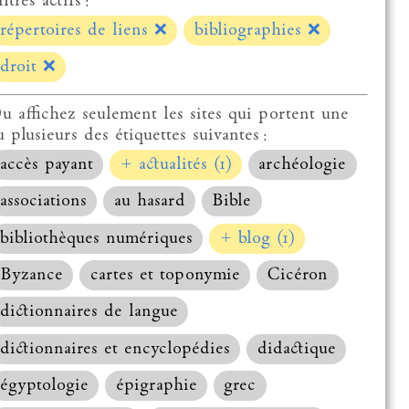
ltres actifs :
répertoires de liens
❌
bibliographies
❌
droit
❌
u affichez seulement les sites qui portent une
u plusieurs des étiquettes suivantes :
accès payant
+ actualités (1)
archéologie
associations
au hasard
Bible
bibliothèques numériques
+ blog (1)
Byzance
cartes et toponymie
Cicéron
dictionnaires de langue
dictionnaires et encyclopédies
didactique
égyptologie
épigraphie
grec