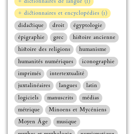
+ dictionnaires de langue (1)
+ dictionnaires et encyclopédies (1)
didactique
droit
égyptologie
épigraphie
grec
histoire ancienne
histoire des religions
humanisme
humanités numériques
iconographie
imprimés
intertextualité
juxtalinéaires
langues
latin
logiciels
manuscrits
médias
métrique
Minoens et Mycéniens
Moyen Âge
musique