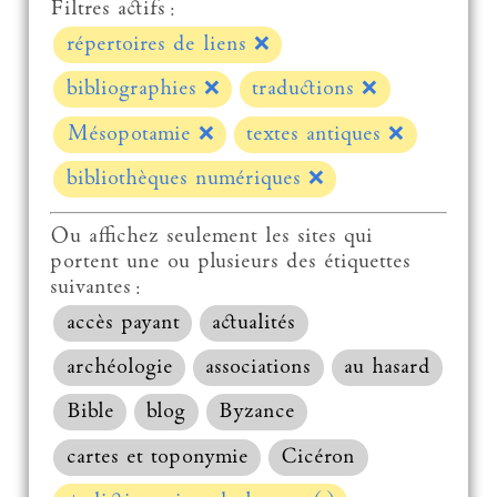
Filtres actifs :
répertoires de liens
❌
bibliographies
❌
traductions
❌
Mésopotamie
❌
textes antiques
❌
bibliothèques numériques
❌
Ou affichez seulement les sites qui
portent une ou plusieurs des étiquettes
suivantes :
accès payant
actualités
archéologie
associations
au hasard
Bible
blog
Byzance
cartes et toponymie
Cicéron