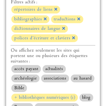
Filtres actifs :
répertoires de liens
❌
bibliographies
❌
traductions
❌
dictionnaires de langue
❌
polices d’écriture et claviers
❌
Ou affichez seulement les sites qui
portent une ou plusieurs des étiquettes
suivantes :
accès payant
actualités
archéologie
associations
au hasard
Bible
+ bibliothèques numériques (1)
blog