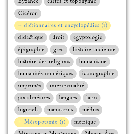
Byzance
cartes et toponymie
Cicéron
+ dictionnaires et encyclopédies (1)
didactique
droit
égyptologie
épigraphie
grec
histoire ancienne
histoire des religions
humanisme
humanités numériques
iconographie
imprimés
intertextualité
juxtalinéaires
langues
latin
logiciels
manuscrits
médias
+ Mésopotamie (1)
métrique