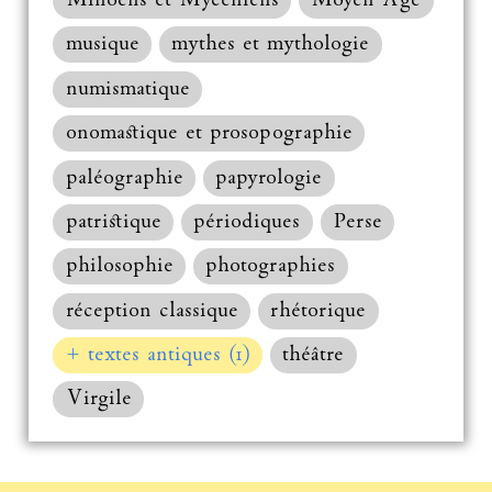
Minoens et Mycéniens
Moyen Âge
musique
mythes et mythologie
numismatique
onomastique et prosopographie
paléographie
papyrologie
patristique
périodiques
Perse
philosophie
photographies
réception classique
rhétorique
+ textes antiques (1)
théâtre
Virgile