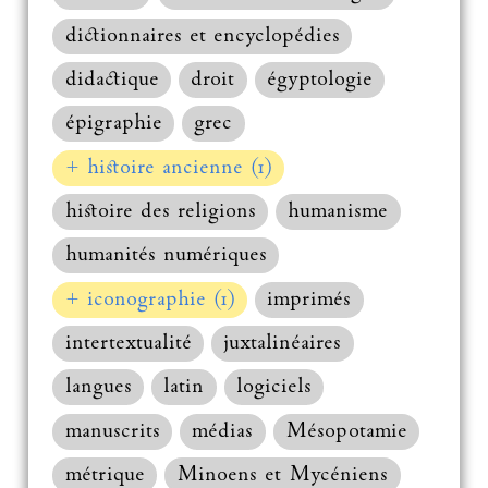
dictionnaires et encyclopédies
didactique
droit
égyptologie
épigraphie
grec
+ histoire ancienne (1)
histoire des religions
humanisme
humanités numériques
+ iconographie (1)
imprimés
intertextualité
juxtalinéaires
langues
latin
logiciels
manuscrits
médias
Mésopotamie
métrique
Minoens et Mycéniens