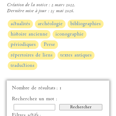
Création de la notice :
2 mars 2022.
Dernière mise à jour :
25 mai 2026.
actualités
archéologie
bibliographies
histoire ancienne
iconographie
périodiques
Perse
répertoires de liens
textes antiques
traductions
Nombre de résultats : 1
Recherchez un mot :
Filtres actifs :