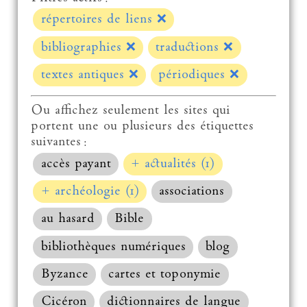
répertoires de liens
❌
bibliographies
❌
traductions
❌
textes antiques
❌
périodiques
❌
Ou affichez seulement les sites qui
portent une ou plusieurs des étiquettes
suivantes :
accès payant
+ actualités (1)
+ archéologie (1)
associations
au hasard
Bible
bibliothèques numériques
blog
Byzance
cartes et toponymie
Cicéron
dictionnaires de langue