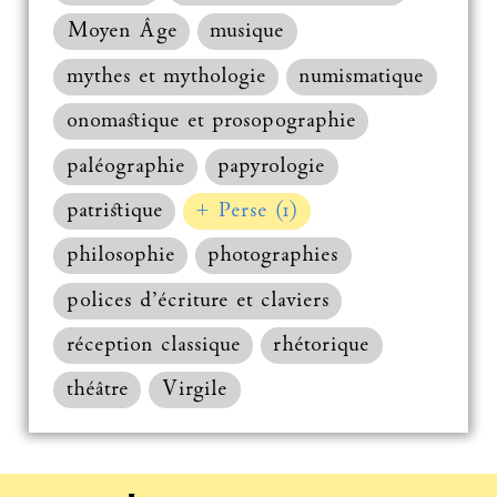
Moyen Âge
musique
mythes et mythologie
numismatique
onomastique et prosopographie
paléographie
papyrologie
patristique
+ Perse (1)
philosophie
photographies
polices d’écriture et claviers
réception classique
rhétorique
théâtre
Virgile