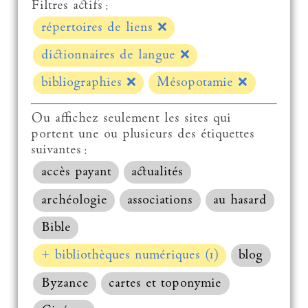
Filtres actifs :
répertoires de liens
❌
dictionnaires de langue
❌
bibliographies
❌
Mésopotamie
❌
Ou affichez seulement les sites qui
portent une ou plusieurs des étiquettes
suivantes :
accès payant
actualités
archéologie
associations
au hasard
Bible
+ bibliothèques numériques (1)
blog
Byzance
cartes et toponymie