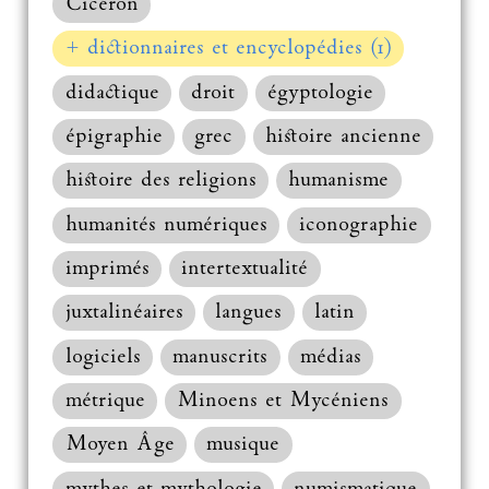
Cicéron
+ dictionnaires et encyclopédies (1)
didactique
droit
égyptologie
épigraphie
grec
histoire ancienne
histoire des religions
humanisme
humanités numériques
iconographie
imprimés
intertextualité
juxtalinéaires
langues
latin
logiciels
manuscrits
médias
métrique
Minoens et Mycéniens
Moyen Âge
musique