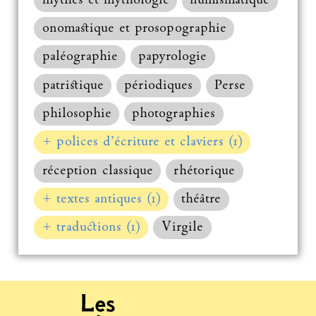
mythes et mythologie
numismatique
onomastique et prosopographie
paléographie
papyrologie
patristique
périodiques
Perse
philosophie
photographies
+ polices d’écriture et claviers (1)
réception classique
rhétorique
+ textes antiques (1)
théâtre
+ traductions (1)
Virgile