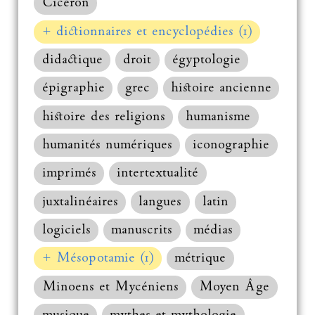
Cicéron
+ dictionnaires et encyclopédies (1)
didactique
droit
égyptologie
épigraphie
grec
histoire ancienne
histoire des religions
humanisme
humanités numériques
iconographie
imprimés
intertextualité
juxtalinéaires
langues
latin
logiciels
manuscrits
médias
+ Mésopotamie (1)
métrique
Minoens et Mycéniens
Moyen Âge