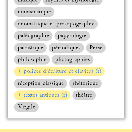
musique
mythes et mythologie
numismatique
onomastique et prosopographie
paléographie
papyrologie
patristique
périodiques
Perse
philosophie
photographies
+ polices d’écriture et claviers (1)
réception classique
rhétorique
+ textes antiques (1)
théâtre
Virgile