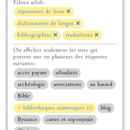
Filtres actifs :
répertoires de liens
❌
dictionnaires de langue
❌
bibliographies
❌
traductions
❌
Ou affichez seulement les sites qui
portent une ou plusieurs des étiquettes
suivantes :
accès payant
actualités
archéologie
associations
au hasard
Bible
+ bibliothèques numériques (1)
blog
Byzance
cartes et toponymie