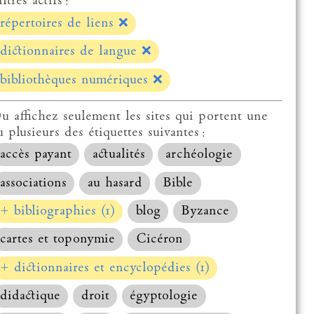
ltres actifs :
répertoires de liens
❌
dictionnaires de langue
❌
bibliothèques numériques
❌
u affichez seulement les sites qui portent une
u plusieurs des étiquettes suivantes :
accès payant
actualités
archéologie
associations
au hasard
Bible
+ bibliographies (1)
blog
Byzance
cartes et toponymie
Cicéron
+ dictionnaires et encyclopédies (1)
didactique
droit
égyptologie