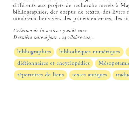
différents aux projets de recherche menés à Ma
bibliographies, des corpus de textes, des livres 
nombreux liens vers des projets externes, des mu
Création de la notice :
9 août 2022.
Dernière mise à jour :
23 octobre 2025.
bibliographies
bibliothèques numériques
dictionnaires et encyclopédies
Mésopotami
répertoires de liens
textes antiques
tradu