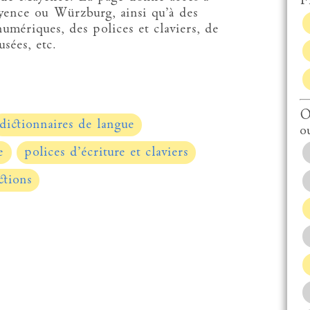
Fi
yence ou Würzburg, ainsi qu’à des
numériques, des polices et claviers, de
sées, etc.
O
dictionnaires de langue
o
e
polices d’écriture et claviers
ctions