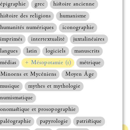
épigraphie
grec
histoire ancienne
histoire des religions
humanisme
humanités numériques
iconographie
imprimés
intertextualité
juxtalinéaires
langues
latin
logiciels
manuscrits
médias
+ Mésopotamie (1)
métrique
Minoens et Mycéniens
Moyen Âge
musique
mythes et mythologie
numismatique
onomastique et prosopographie
paléographie
papyrologie
patristique
Haut de la