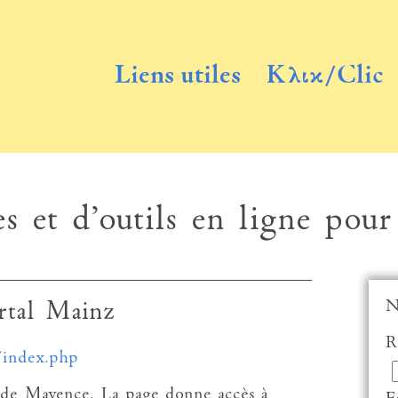
Liens utiles
Κλικ/Clic
s et d’outils en ligne pour
N
rtal Mainz
R
/index.php
té de Mayence. La page donne accès à