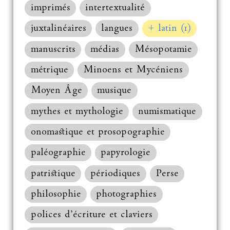
imprimés
intertextualité
juxtalinéaires
langues
+ latin (1)
manuscrits
médias
Mésopotamie
métrique
Minoens et Mycéniens
Moyen Âge
musique
mythes et mythologie
numismatique
onomastique et prosopographie
paléographie
papyrologie
patristique
périodiques
Perse
philosophie
photographies
polices d’écriture et claviers