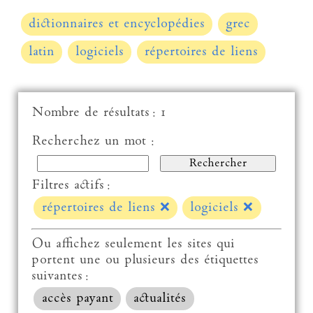
dictionnaires et encyclopédies
grec
latin
logiciels
répertoires de liens
Nombre de résultats : 1
Recherchez un mot :
Filtres actifs :
répertoires de liens
❌
logiciels
❌
Ou affichez seulement les sites qui
portent une ou plusieurs des étiquettes
suivantes :
accès payant
actualités