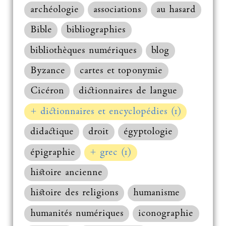
archéologie
associations
au hasard
Bible
bibliographies
bibliothèques numériques
blog
Byzance
cartes et toponymie
Cicéron
dictionnaires de langue
+ dictionnaires et encyclopédies (1)
didactique
droit
égyptologie
épigraphie
+ grec (1)
histoire ancienne
histoire des religions
humanisme
humanités numériques
iconographie