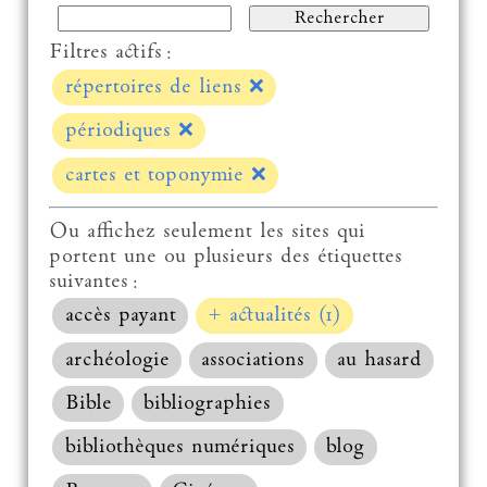
Filtres actifs :
répertoires de liens
❌
périodiques
❌
cartes et toponymie
❌
Ou affichez seulement les sites qui
portent une ou plusieurs des étiquettes
suivantes :
accès payant
+ actualités (1)
archéologie
associations
au hasard
Bible
bibliographies
bibliothèques numériques
blog