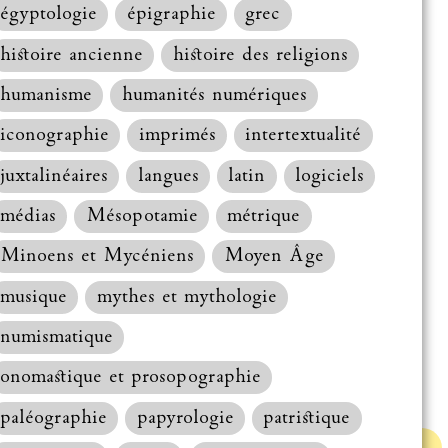
égyptologie
épigraphie
grec
histoire ancienne
histoire des religions
humanisme
humanités numériques
iconographie
imprimés
intertextualité
juxtalinéaires
langues
latin
logiciels
médias
Mésopotamie
métrique
Minoens et Mycéniens
Moyen Âge
musique
mythes et mythologie
numismatique
onomastique et prosopographie
paléographie
papyrologie
patristique
Haut de la