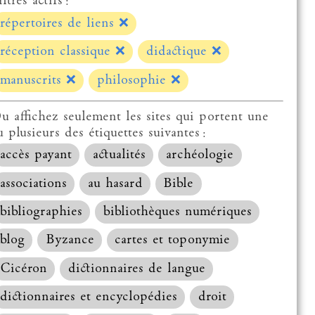
ltres actifs :
répertoires de liens
❌
réception classique
❌
didactique
❌
manuscrits
❌
philosophie
❌
u affichez seulement les sites qui portent une
u plusieurs des étiquettes suivantes :
accès payant
actualités
archéologie
associations
au hasard
Bible
bibliographies
bibliothèques numériques
blog
Byzance
cartes et toponymie
Cicéron
dictionnaires de langue
dictionnaires et encyclopédies
droit