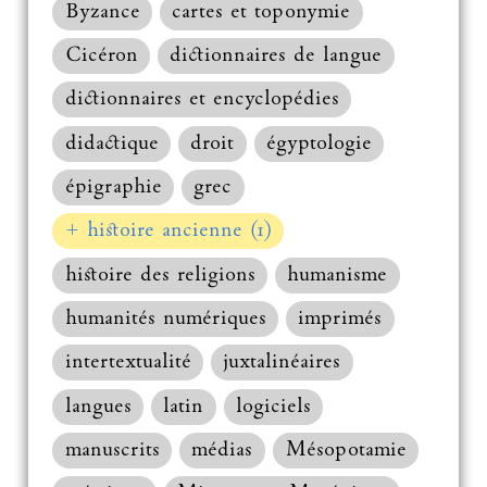
Byzance
cartes et toponymie
Cicéron
dictionnaires de langue
dictionnaires et encyclopédies
didactique
droit
égyptologie
épigraphie
grec
+ histoire ancienne (1)
histoire des religions
humanisme
humanités numériques
imprimés
intertextualité
juxtalinéaires
langues
latin
logiciels
manuscrits
médias
Mésopotamie