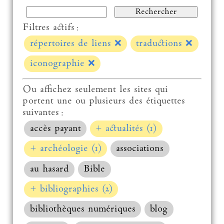
Filtres actifs :
répertoires de liens
❌
traductions
❌
iconographie
❌
Ou affichez seulement les sites qui
portent une ou plusieurs des étiquettes
suivantes :
accès payant
+ actualités (1)
+ archéologie (1)
associations
au hasard
Bible
+ bibliographies (2)
bibliothèques numériques
blog