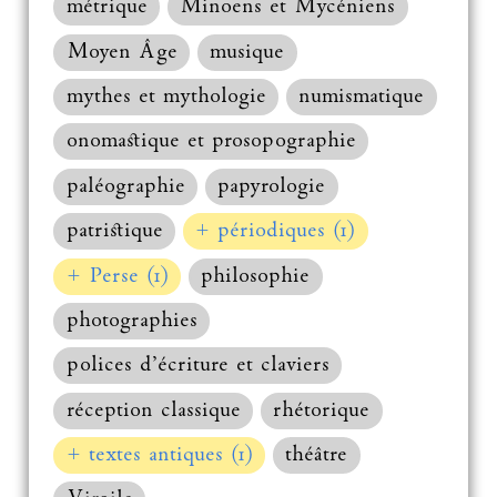
métrique
Minoens et Mycéniens
Moyen Âge
musique
mythes et mythologie
numismatique
onomastique et prosopographie
paléographie
papyrologie
patristique
+ périodiques (1)
+ Perse (1)
philosophie
photographies
polices d’écriture et claviers
réception classique
rhétorique
+ textes antiques (1)
théâtre