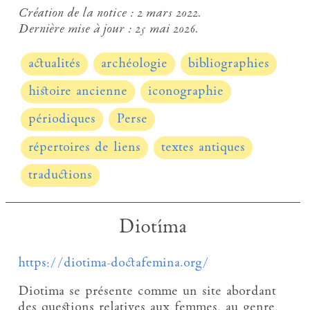
Création de la notice :
2 mars 2022.
Dernière mise à jour :
25 mai 2026.
actualités
archéologie
bibliographies
histoire ancienne
iconographie
périodiques
Perse
répertoires de liens
textes antiques
traductions
Diotíma
https://diotima-doctafemina.org/
Diotima se présente comme un site abordant
des questions relatives aux femmes, au genre,