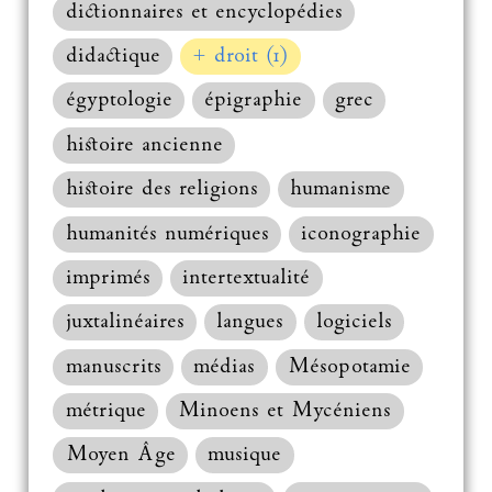
dictionnaires et encyclopédies
didactique
+ droit (1)
égyptologie
épigraphie
grec
histoire ancienne
histoire des religions
humanisme
humanités numériques
iconographie
imprimés
intertextualité
juxtalinéaires
langues
logiciels
manuscrits
médias
Mésopotamie
métrique
Minoens et Mycéniens
Moyen Âge
musique