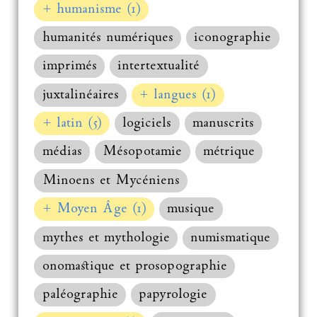
+ humanisme (1)
humanités numériques
iconographie
imprimés
intertextualité
juxtalinéaires
+ langues (1)
+ latin (5)
logiciels
manuscrits
médias
Mésopotamie
métrique
Minoens et Mycéniens
+ Moyen Âge (1)
musique
mythes et mythologie
numismatique
onomastique et prosopographie
paléographie
papyrologie