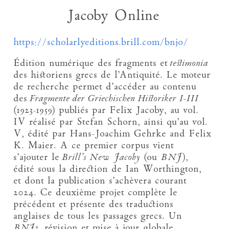
Jacoby Online
https://scholarlyeditions.brill.com/bnjo/
Édition numérique des fragments et
testimonia
des historiens grecs de l’Antiquité. Le moteur
de recherche permet d’accéder au contenu
des
Fragmente der Griechischen Historiker I-III
(1923-1959) publiés par Felix Jacoby, au vol.
IV réalisé par Stefan Schorn, ainsi qu’au vol.
V, édité par Hans-Joachim Gehrke and Felix
K. Maier. A ce premier corpus vient
s’ajouter le
Brill’s New Jacoby
(ou
BNJ
),
édité sous la direction de Ian Worthington,
et dont la publication s’achèvera courant
2024. Ce deuxième projet complète le
précédent et présente des traductions
anglaises de tous les passages grecs. Un
BNJ2
, révision et mise à jour globale