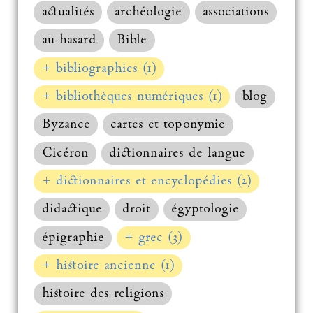
actualités
archéologie
associations
au hasard
Bible
+ bibliographies (1)
+ bibliothèques numériques (1)
blog
Byzance
cartes et toponymie
Cicéron
dictionnaires de langue
+ dictionnaires et encyclopédies (2)
didactique
droit
égyptologie
épigraphie
+ grec (3)
+ histoire ancienne (1)
histoire des religions