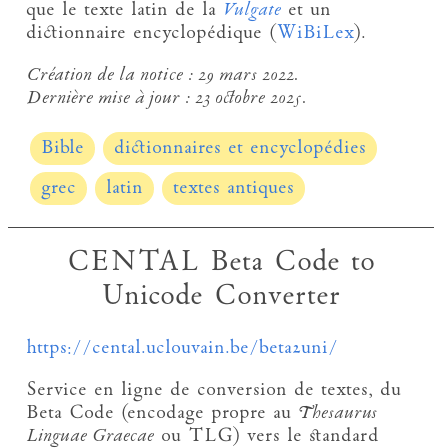
que le texte latin de la
Vulgate
et un
dictionnaire encyclopédique (
WiBiLex
).
Création de la notice :
29 mars 2022.
Dernière mise à jour :
23 octobre 2025.
Bible
dictionnaires et encyclopédies
grec
latin
textes antiques
CENTAL Beta Code to
Unicode Converter
https://cental.uclouvain.be/beta2uni/
Service en ligne de conversion de textes, du
Beta Code (encodage propre au
Thesaurus
Linguae Graecae
ou TLG) vers le standard