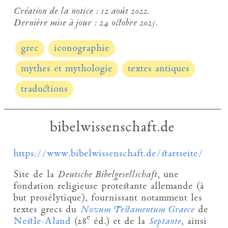
Création de la notice :
12 août 2022.
Dernière mise à jour :
24 octobre 2025.
grec
iconographie
mythes et mythologie
textes antiques
traductions
bibelwissenschaft.de
https://www.bibelwissenschaft.de/startseite/
Site de la
Deutsche Bibelgesellschaft
, une
fondation religieuse protestante allemande (à
but prosélytique), fournissant notamment les
textes grecs du
Novum Testamentum Graece
de
e
Nestle-Aland
(28
éd.) et de la
Septante
, ainsi