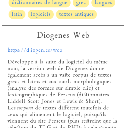
dictionnaires de langue
grec
langues
latin
logiciels
textes antiques
Diogenes Web
https://d.iogen.es/web
Développé à la suite du logiciel du même
nom, la version web de Diogenes donne
également accès à un vaste corpus de textes
grecs et latins et aux outils morphologiques
(analyse des formes sur simple clic) et
lexicographiques de Perseus (dictionnaires
Liddell Scott Jones et Lewis & Short).
Les
corpora
de textes diffèrent toutefois de
ceux qui alimentent le logiciel, puisqu'ils
viennent du site Perseus (plus restreint que la
sélection du TLG et du PHI); à cela s'ajoute