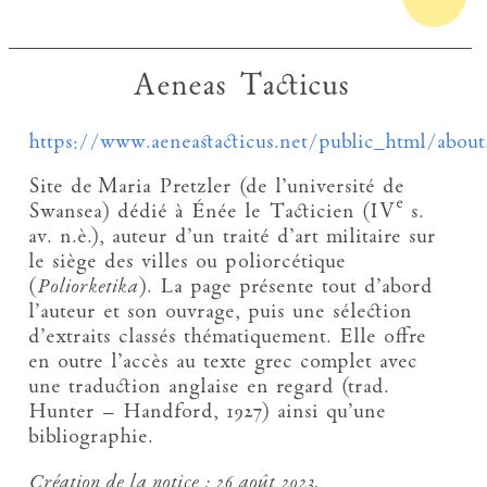
Aeneas Tacticus
https://www.aeneastacticus.net/public_html/abou
Site de Maria Pretzler (de l’université de
e
Swansea) dédié à Énée le Tacticien (IV
s.
av. n.è.), auteur d’un traité d’art militaire sur
le siège des villes ou poliorcétique
(
Poliorketika
). La page présente tout d’abord
l’auteur et son ouvrage, puis une sélection
d’extraits classés thématiquement. Elle offre
en outre l’accès au texte grec complet avec
une traduction anglaise en regard (trad.
Hunter – Handford, 1927) ainsi qu’une
bibliographie.
Création de la notice :
26 août 2023.