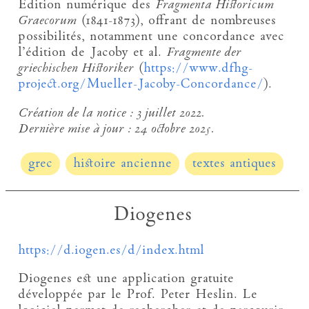
Édition numérique des
Fragmenta Historicum
Graecorum
(1841-1873), offrant de nombreuses
possibilités, notamment une concordance avec
l’édition de Jacoby et al.
Fragmente der
griechischen Historiker
(
https://www.dfhg-
project.org/Mueller-Jacoby-Concordance/
).
Création de la notice :
3 juillet 2022.
Dernière mise à jour :
24 octobre 2025.
grec
histoire ancienne
textes antiques
Diogenes
https://d.iogen.es/d/index.html
Diogenes est une application gratuite
développée par le Prof. Peter Heslin. Le