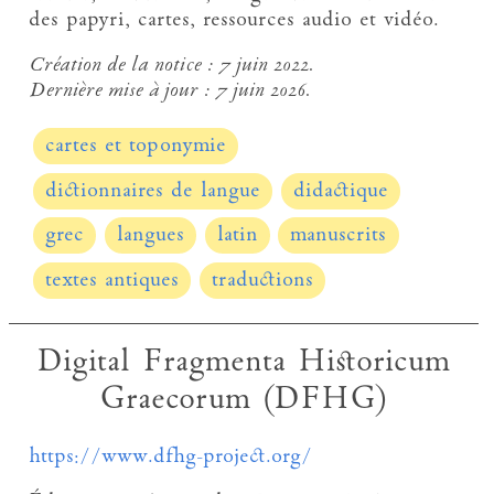
des papyri, cartes, ressources audio et vidéo.
Création de la notice :
7 juin 2022.
Dernière mise à jour :
7 juin 2026.
cartes et toponymie
dictionnaires de langue
didactique
grec
langues
latin
manuscrits
textes antiques
traductions
Digital Fragmenta Historicum
Graecorum (DFHG)
https://www.dfhg-project.org/