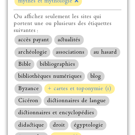
mythes et mythologie
❌
Ou affichez seulement les sites qui
portent une ou plusieurs des étiquettes
suivantes :
accès payant
actualités
archéologie
associations
au hasard
Bible
bibliographies
bibliothèques numériques
blog
Byzance
+ cartes et toponymie (1)
Cicéron
dictionnaires de langue
dictionnaires et encyclopédies
didactique
droit
égyptologie