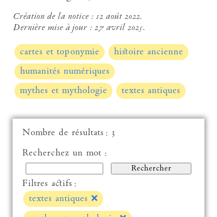
Création de la notice :
12 août 2022.
Dernière mise à jour :
27 avril 2025.
cartes et toponymie
histoire ancienne
humanités numériques
mythes et mythologie
textes antiques
Nombre de résultats : 3
Recherchez un mot :
Filtres actifs :
textes antiques
❌