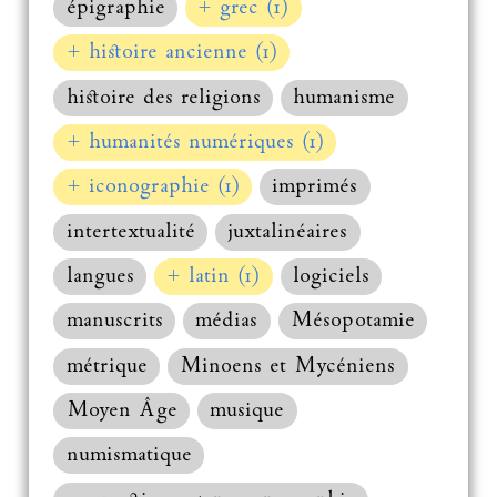
épigraphie
+ grec (1)
+ histoire ancienne (1)
histoire des religions
humanisme
+ humanités numériques (1)
+ iconographie (1)
imprimés
intertextualité
juxtalinéaires
langues
+ latin (1)
logiciels
manuscrits
médias
Mésopotamie
métrique
Minoens et Mycéniens
Moyen Âge
musique
numismatique