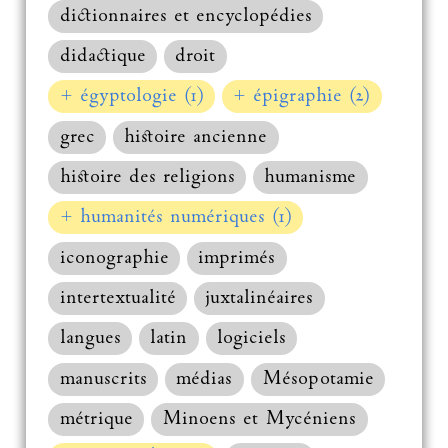
dictionnaires et encyclopédies
didactique
droit
+ égyptologie (1)
+ épigraphie (2)
grec
histoire ancienne
histoire des religions
humanisme
+ humanités numériques (1)
iconographie
imprimés
intertextualité
juxtalinéaires
langues
latin
logiciels
manuscrits
médias
Mésopotamie
métrique
Minoens et Mycéniens