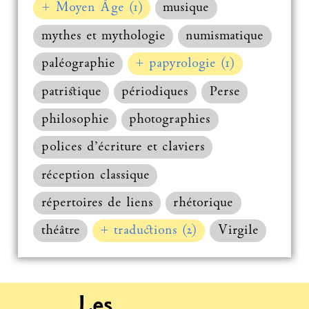
+ Moyen Âge (1)
musique
mythes et mythologie
numismatique
paléographie
+ papyrologie (1)
patristique
périodiques
Perse
philosophie
photographies
polices d’écriture et claviers
réception classique
répertoires de liens
rhétorique
théâtre
+ traductions (2)
Virgile