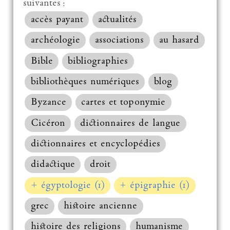
suivantes :
accès payant
actualités
archéologie
associations
au hasard
Bible
bibliographies
bibliothèques numériques
blog
Byzance
cartes et toponymie
Cicéron
dictionnaires de langue
dictionnaires et encyclopédies
didactique
droit
+ égyptologie (1)
+ épigraphie (1)
grec
histoire ancienne
histoire des religions
humanisme