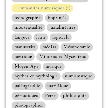
+ humanités numériques (1)
iconographie
imprimés
intertextualité
juxtalinéaires
langues
latin
logiciels
manuscrits
médias
Mésopotamie
métrique
Minoens et Mycéniens
Moyen Âge
musique
mythes et mythologie
numismatique
paléographie
patristique
périodiques
Perse
philosophie
photographies